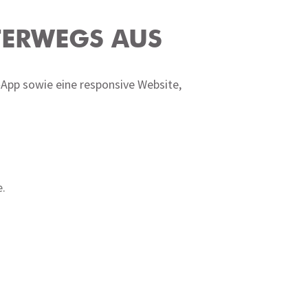
TERWEGS AUS
e‑App sowie eine responsive Website,
e.