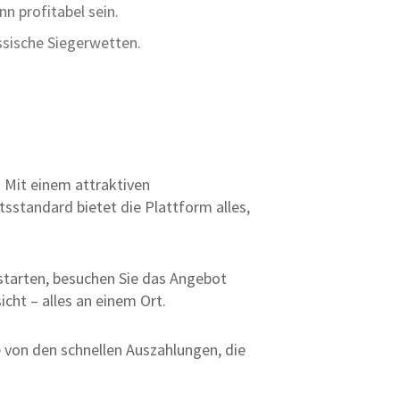
n profitabel sein.
ssische Siegerwetten.
. Mit einem attraktiven
sstandard bietet die Plattform alles,
 starten, besuchen Sie das Angebot
cht – alles an einem Ort.
 von den schnellen Auszahlungen, die