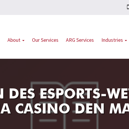
About
Our Services
ARG Services
Industries
N DES ESPORTS‑W
A CASINO DEN M