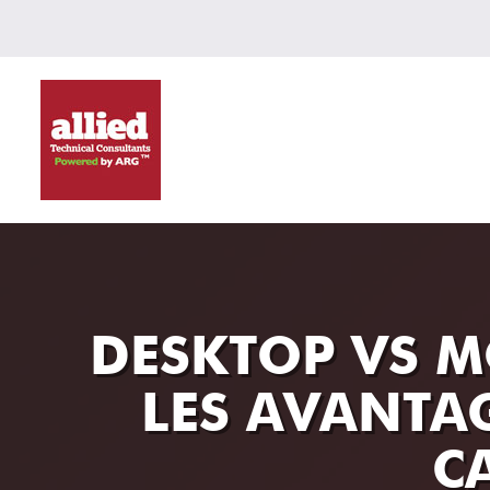
DESKTOP VS M
LES AVANTAG
C