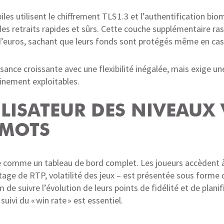
les utilisent le chiffrement TLS 1.3 et l’authentification bi
des retraits rapides et sûrs. Cette couche supplémentaire ra
 d’euros, sachant que leurs fonds sont protégés même en cas 
ance croissante avec une flexibilité inégalée, mais exige un
inement exploitables.
ILISATEUR DES NIVEAUX 
 MOTS
loie comme un tableau de bord complet. Les joueurs accèdent
age de RTP, volatilité des jeux – est présentée sous forme 
de suivre l’évolution de leurs points de fidélité et de planif
uivi du « win rate » est essentiel.