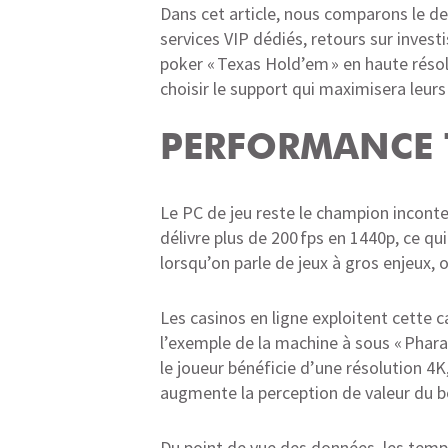
Dans cet article, nous comparons le des
services VIP dédiés, retours sur inves
poker « Texas Hold’em » en haute résol
choisir le support qui maximisera leur
PERFORMANCE 
Le PC de jeu reste le champion inconte
délivre plus de 200 fps en 1440p, ce qui
lorsqu’on parle de jeux à gros enjeux, 
Les casinos en ligne exploitent cette
l’exemple de la machine à sous « Pharao
le joueur bénéficie d’une résolution 4K
augmente la perception de valeur du b
Du point de vue des données, les tem