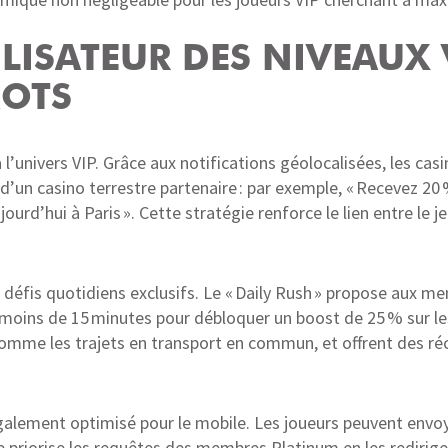
ILISATEUR DES NIVEAUX 
MOTS
l’univers VIP. Grâce aux notifications géolocalisées, les cas
 d’un casino terrestre partenaire : par exemple, « Recevez 2
urd’hui à Paris ». Cette stratégie renforce le lien entre le j
 défis quotidiens exclusifs. Le « Daily Rush » propose aux 
 moins de 15 minutes pour débloquer un boost de 25 % sur le
comme les trajets en transport en commun, et offrent des r
 également optimisé pour le mobile. Les joueurs peuvent env
 priorise les requêtes des membres Platinum en les redirige