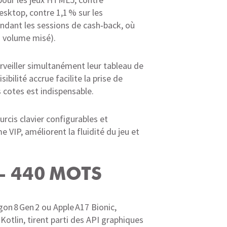
esktop, contre 1,1 % sur les
ndant les sessions de cash‑back, où
 volume misé).
urveiller simultanément leur tableau de
ibilité accrue facilite la prise de
s cotes est indispensable.
rcis clavier configurables et
 VIP, améliorent la fluidité du jeu et
– 440 MOTS
n 8 Gen 2 ou Apple A17 Bionic,
Kotlin, tirent parti des API graphiques