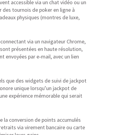
ent accessible via un chat vidéo ou un
r des tournois de poker en ligne à
 cadeaux physiques (montres de luxe,
se connectant via un navigateur Chrome,
s sont présentées en haute résolution,
 envoyées par e‑mail, avec un lien
els que des widgets de suivi de jackpot
onore unique lorsqu’un jackpot de
e une expérience mémorable qui serait
lite la conversion de points accumulés
s retraits via virement bancaire ou carte
miser leurs gains.