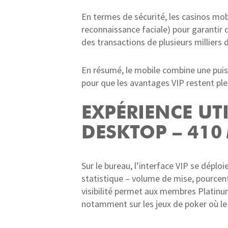
En termes de sécurité, les casinos mobi
reconnaissance faciale) pour garantir 
des transactions de plusieurs milliers
En résumé, le mobile combine une puiss
pour que les avantages VIP restent ple
EXPÉRIENCE UT
DESKTOP – 410
Sur le bureau, l’interface VIP se dép
statistique – volume de mise, pourcent
visibilité permet aux membres Platinum 
notamment sur les jeux de poker où le s