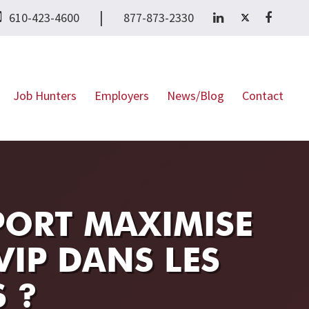
|
610-423-4600
877-873-2330
Job Hunters
Employers
News/Blog
Contact
PORT MAXIMISE
VIP DANS LES
 ?