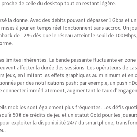
e proche de celle du desktop tout en restant légère.
rsé la donne. Avec des débits pouvant dépasser 1 Gbps et une 
mises à jour en temps réel fonctionnent sans accroc. Un joueu
shback de 12 % dès que le réseau atteint le seuil de 100 Mbp
forme.
es limites inhérentes. La bande passante fluctuante en zone
peuvent affecter la durée des sessions. Les opérateurs de c
s jeux, en limitant les effets graphiques au minimum et en op
onnés par des notifications push : par exemple, un push « Do
à se connecter immédiatement, augmentant le taux d’engage
ls mobiles sont également plus fréquentes. Les défis quotid
squ’à 50 € de crédits de jeu et un statut Gold pour les joueur
pour exploiter la disponibilité 24/7 du smartphone, transfo
eu.