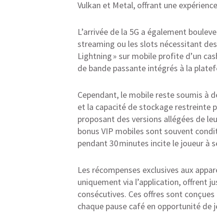
Vulkan et Metal, offrant une expérienc
L’arrivée de la 5G a également bouleve
streaming ou les slots nécessitant des 
Lightning » sur mobile profite d’un ca
de bande passante intégrés à la plate
Cependant, le mobile reste soumis à d
et la capacité de stockage restreinte 
proposant des versions allégées de leur
bonus VIP mobiles sont souvent conditi
pendant 30 minutes incite le joueur 
Les récompenses exclusives aux apparei
uniquement via l’application, offrent ju
consécutives. Ces offres sont conçues 
chaque pause café en opportunité de j