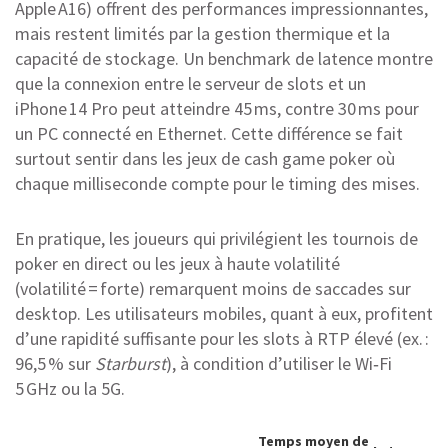
Apple A16) offrent des performances impressionnantes,
mais restent limités par la gestion thermique et la
capacité de stockage. Un benchmark de latence montre
que la connexion entre le serveur de slots et un
iPhone 14 Pro peut atteindre 45 ms, contre 30 ms pour
un PC connecté en Ethernet. Cette différence se fait
surtout sentir dans les jeux de cash game poker où
chaque milliseconde compte pour le timing des mises.
En pratique, les joueurs qui privilégient les tournois de
poker en direct ou les jeux à haute volatilité
(volatilité = forte) remarquent moins de saccades sur
desktop. Les utilisateurs mobiles, quant à eux, profitent
d’une rapidité suffisante pour les slots à RTP élevé (ex. :
96,5 % sur
Starburst
), à condition d’utiliser le Wi‑Fi
5 GHz ou la 5G.
Temps moyen de