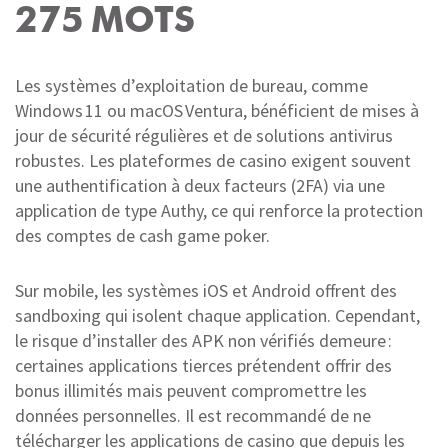
275 MOTS
Les systèmes d’exploitation de bureau, comme
Windows 11 ou macOS Ventura, bénéficient de mises à
jour de sécurité régulières et de solutions antivirus
robustes. Les plateformes de casino exigent souvent
une authentification à deux facteurs (2FA) via une
application de type Authy, ce qui renforce la protection
des comptes de cash game poker.
Sur mobile, les systèmes iOS et Android offrent des
sandboxing qui isolent chaque application. Cependant,
le risque d’installer des APK non vérifiés demeure :
certaines applications tierces prétendent offrir des
bonus illimités mais peuvent compromettre les
données personnelles. Il est recommandé de ne
télécharger les applications de casino que depuis les