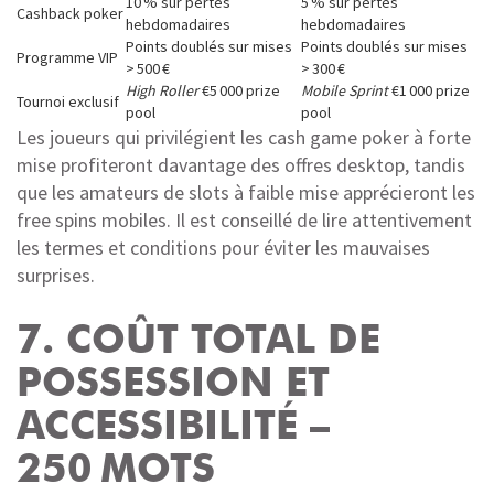
10 % sur pertes
5 % sur pertes
Cashback poker
hebdomadaires
hebdomadaires
Points doublés sur mises
Points doublés sur mises
Programme VIP
> 500 €
> 300 €
High Roller
€5 000 prize
Mobile Sprint
€1 000 prize
Tournoi exclusif
pool
pool
Les joueurs qui privilégient les cash game poker à forte
mise profiteront davantage des offres desktop, tandis
que les amateurs de slots à faible mise apprécieront les
free spins mobiles. Il est conseillé de lire attentivement
les termes et conditions pour éviter les mauvaises
surprises.
7. COÛT TOTAL DE
POSSESSION ET
ACCESSIBILITÉ –
250 MOTS