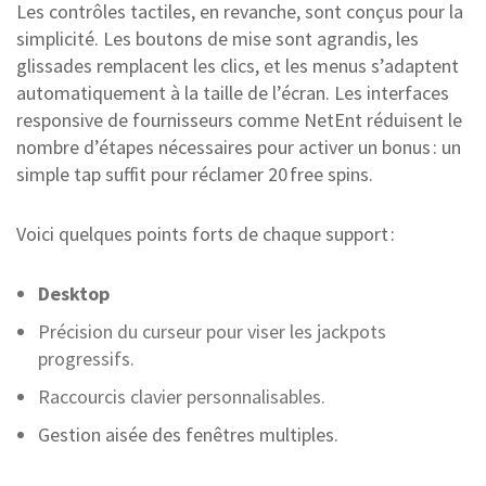
Les contrôles tactiles, en revanche, sont conçus pour la
simplicité. Les boutons de mise sont agrandis, les
glissades remplacent les clics, et les menus s’adaptent
automatiquement à la taille de l’écran. Les interfaces
responsive de fournisseurs comme NetEnt réduisent le
nombre d’étapes nécessaires pour activer un bonus : un
simple tap suffit pour réclamer 20 free spins.
Voici quelques points forts de chaque support :
Desktop
Précision du curseur pour viser les jackpots
progressifs.
Raccourcis clavier personnalisables.
Gestion aisée des fenêtres multiples.