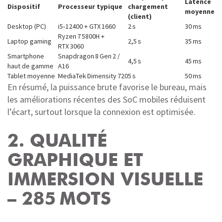
Latence
Dispositif
Processeur typique
chargement
moyenne
(client)
Desktop (PC)
i5‑12400 + GTX 1660
2 s
30 ms
Ryzen 7 5800H +
Laptop gaming
2,5 s
35 ms
RTX 3060
Smartphone
Snapdragon 8 Gen 2 /
4,5 s
45 ms
haut de gamme
A16
Tablet moyenne
MediaTek Dimensity 720
5 s
50 ms
En résumé, la puissance brute favorise le bureau, mais
les améliorations récentes des SoC mobiles réduisent
l’écart, surtout lorsque la connexion est optimisée.
2. QUALITÉ
GRAPHIQUE ET
IMMERSION VISUELLE
– 285 MOTS