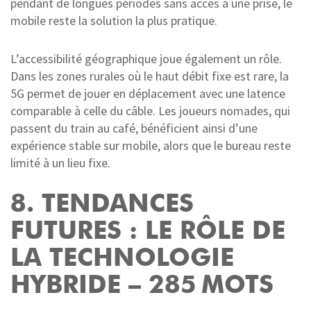
pendant de longues périodes sans accès à une prise, le
mobile reste la solution la plus pratique.
L’accessibilité géographique joue également un rôle.
Dans les zones rurales où le haut débit fixe est rare, la
5G permet de jouer en déplacement avec une latence
comparable à celle du câble. Les joueurs nomades, qui
passent du train au café, bénéficient ainsi d’une
expérience stable sur mobile, alors que le bureau reste
limité à un lieu fixe.
8. TENDANCES
FUTURES : LE RÔLE DE
LA TECHNOLOGIE
HYBRIDE – 285 MOTS