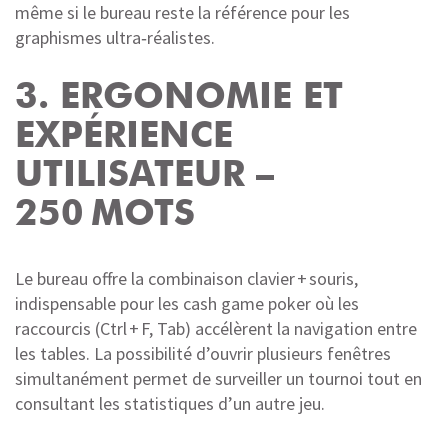
même si le bureau reste la référence pour les
graphismes ultra‑réalistes.
3. ERGONOMIE ET
EXPÉRIENCE
UTILISATEUR –
250 MOTS
Le bureau offre la combinaison clavier + souris,
indispensable pour les cash game poker où les
raccourcis (Ctrl + F, Tab) accélèrent la navigation entre
les tables. La possibilité d’ouvrir plusieurs fenêtres
simultanément permet de surveiller un tournoi tout en
consultant les statistiques d’un autre jeu.