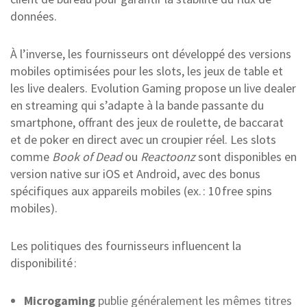
données.
À l’inverse, les fournisseurs ont développé des versions
mobiles optimisées pour les slots, les jeux de table et
les live dealers. Evolution Gaming propose un live dealer
en streaming qui s’adapte à la bande passante du
smartphone, offrant des jeux de roulette, de baccarat
et de poker en direct avec un croupier réel. Les slots
comme
Book of Dead
ou
Reactoonz
sont disponibles en
version native sur iOS et Android, avec des bonus
spécifiques aux appareils mobiles (ex. : 10 free spins
mobiles).
Les politiques des fournisseurs influencent la
disponibilité :
Microgaming
publie généralement les mêmes titres