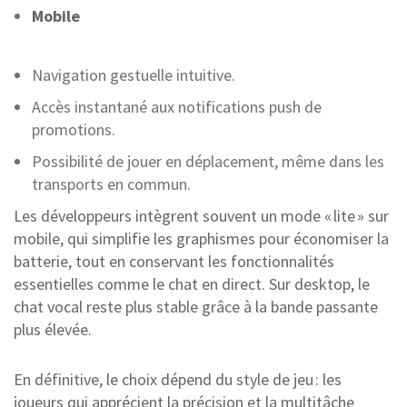
Mobile
Navigation gestuelle intuitive.
Accès instantané aux notifications push de
promotions.
Possibilité de jouer en déplacement, même dans les
transports en commun.
Les développeurs intègrent souvent un mode « lite » sur
mobile, qui simplifie les graphismes pour économiser la
batterie, tout en conservant les fonctionnalités
essentielles comme le chat en direct. Sur desktop, le
chat vocal reste plus stable grâce à la bande passante
plus élevée.
En définitive, le choix dépend du style de jeu : les
joueurs qui apprécient la précision et la multitâche