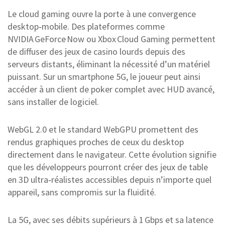
Le cloud gaming ouvre la porte à une convergence
desktop‑mobile. Des plateformes comme
NVIDIA GeForce Now ou Xbox Cloud Gaming permettent
de diffuser des jeux de casino lourds depuis des
serveurs distants, éliminant la nécessité d’un matériel
puissant. Sur un smartphone 5G, le joueur peut ainsi
accéder à un client de poker complet avec HUD avancé,
sans installer de logiciel.
WebGL 2.0 et le standard WebGPU promettent des
rendus graphiques proches de ceux du desktop
directement dans le navigateur. Cette évolution signifie
que les développeurs pourront créer des jeux de table
en 3D ultra‑réalistes accessibles depuis n’importe quel
appareil, sans compromis sur la fluidité.
La 5G, avec ses débits supérieurs à 1 Gbps et sa latence