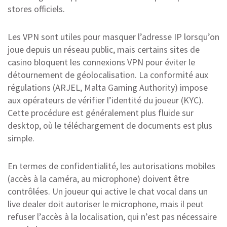
stores officiels.
Les VPN sont utiles pour masquer l’adresse IP lorsqu’on
joue depuis un réseau public, mais certains sites de
casino bloquent les connexions VPN pour éviter le
détournement de géolocalisation. La conformité aux
régulations (ARJEL, Malta Gaming Authority) impose
aux opérateurs de vérifier l’identité du joueur (KYC).
Cette procédure est généralement plus fluide sur
desktop, où le téléchargement de documents est plus
simple.
En termes de confidentialité, les autorisations mobiles
(accès à la caméra, au microphone) doivent être
contrôlées. Un joueur qui active le chat vocal dans un
live dealer doit autoriser le microphone, mais il peut
refuser l’accès à la localisation, qui n’est pas nécessaire