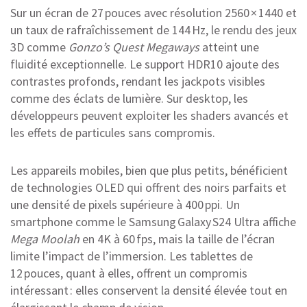
Sur un écran de 27 pouces avec résolution 2560 × 1440 et
un taux de rafraîchissement de 144 Hz, le rendu des jeux
3D comme
Gonzo’s Quest Megaways
atteint une
fluidité exceptionnelle. Le support HDR10 ajoute des
contrastes profonds, rendant les jackpots visibles
comme des éclats de lumière. Sur desktop, les
développeurs peuvent exploiter les shaders avancés et
les effets de particules sans compromis.
Les appareils mobiles, bien que plus petits, bénéficient
de technologies OLED qui offrent des noirs parfaits et
une densité de pixels supérieure à 400 ppi. Un
smartphone comme le Samsung Galaxy S24 Ultra affiche
Mega Moolah
en 4K à 60 fps, mais la taille de l’écran
limite l’impact de l’immersion. Les tablettes de
12 pouces, quant à elles, offrent un compromis
intéressant : elles conservent la densité élevée tout en