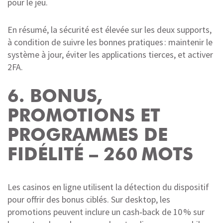
pour le jeu.
En résumé, la sécurité est élevée sur les deux supports,
à condition de suivre les bonnes pratiques : maintenir le
système à jour, éviter les applications tierces, et activer
2FA.
6. BONUS,
PROMOTIONS ET
PROGRAMMES DE
FIDÉLITÉ – 260 MOTS
Les casinos en ligne utilisent la détection du dispositif
pour offrir des bonus ciblés. Sur desktop, les
promotions peuvent inclure un cash‑back de 10 % sur