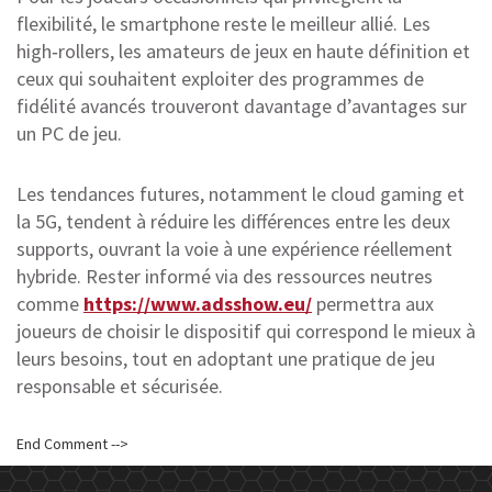
flexibilité, le smartphone reste le meilleur allié. Les
high‑rollers, les amateurs de jeux en haute définition et
ceux qui souhaitent exploiter des programmes de
fidélité avancés trouveront davantage d’avantages sur
un PC de jeu.
Les tendances futures, notamment le cloud gaming et
la 5G, tendent à réduire les différences entre les deux
supports, ouvrant la voie à une expérience réellement
hybride. Rester informé via des ressources neutres
comme
https://www.adsshow.eu/
permettra aux
joueurs de choisir le dispositif qui correspond le mieux à
leurs besoins, tout en adoptant une pratique de jeu
responsable et sécurisée.
End Comment -->