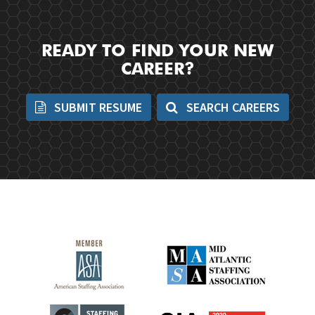
READY TO FIND YOUR NEW
CAREER?
SUBMIT RESUME
SEARCH CAREERS