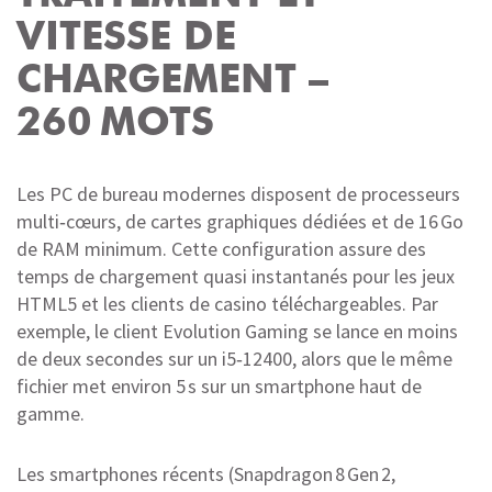
VITESSE DE
CHARGEMENT –
260 MOTS
Les PC de bureau modernes disposent de processeurs
multi‑cœurs, de cartes graphiques dédiées et de 16 Go
de RAM minimum. Cette configuration assure des
temps de chargement quasi instantanés pour les jeux
HTML5 et les clients de casino téléchargeables. Par
exemple, le client Evolution Gaming se lance en moins
de deux secondes sur un i5‑12400, alors que le même
fichier met environ 5 s sur un smartphone haut de
gamme.
Les smartphones récents (Snapdragon 8 Gen 2,