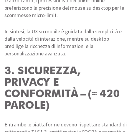
D’altro canto, i professionisti del poker online
preferiscono la precisione del mouse su desktop per le
scommesse micro‑limit.
In sintesi, la UX su mobile è guidata dalla semplicità e
dalla velocità di interazione, mentre su desktop
predilige la ricchezza di informazioni e la
personalizzazione avanzata.
3. SICUREZZA,
PRIVACY E
CONFORMITÀ – (≈ 420
PAROLE)
Entrambe le piattaforme devono rispettare standard di
crittografia TLS 1.3, certificazioni eCOGRA e normative