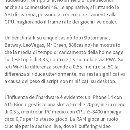
anche su connessioni 4G. Le app native, sfruttando le
API di sistema, possono accedere direttamente alla
GPU, migliorando il frame rate dei giochi live dealer.
Un benchmark su cinque casinò top (Slotomania,
Betway, LeoVegas, Mr Green, 888casino) ha mostrato
che la media di tempo di caricamento della home page
su desktop è di 3,8 s, contro 2,1 s su mobile via PWA. Su
reti Wi‑Fi la differenza scende a 0,5 s, mentre su 5G la
differenza si riduce ulteriormente, ma resta significativa
a causa del peso di script non minificati su desktop.
L’influenza dell’hardware è evidente: un iPhone 14 con
A15 Bionic gestisce una slot a 5 reel e 20 payline in meno
di 0,3 s, mentre un PC medio con CPU i5‑8400 impiega
circa 0,7 s per lo stesso gioco. La RAM gioca un ruolo
cruciale per le sessioni live, dove il buffering video