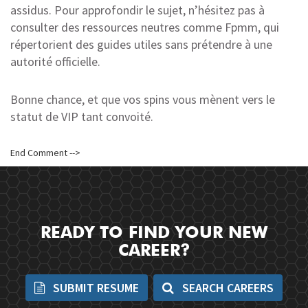
assidus. Pour approfondir le sujet, n’hésitez pas à
consulter des ressources neutres comme Fpmm, qui
répertorient des guides utiles sans prétendre à une
autorité officielle.
Bonne chance, et que vos spins vous mènent vers le
statut de VIP tant convoité.
End Comment -->
READY TO FIND YOUR NEW
CAREER?
SUBMIT RESUME
SEARCH CAREERS