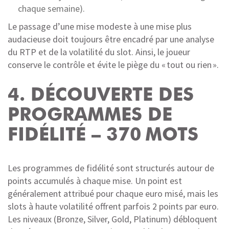
chaque semaine).
Le passage d’une mise modeste à une mise plus
audacieuse doit toujours être encadré par une analyse
du RTP et de la volatilité du slot. Ainsi, le joueur
conserve le contrôle et évite le piège du « tout ou rien ».
4. DÉCOUVERTE DES
PROGRAMMES DE
FIDÉLITÉ – 370 MOTS
Les programmes de fidélité sont structurés autour de
points accumulés à chaque mise. Un point est
généralement attribué pour chaque euro misé, mais les
slots à haute volatilité offrent parfois 2 points par euro.
Les niveaux (Bronze, Silver, Gold, Platinum) débloquent