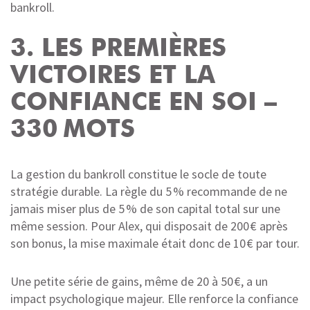
bankroll.
3. LES PREMIÈRES
VICTOIRES ET LA
CONFIANCE EN SOI –
330 MOTS
La gestion du bankroll constitue le socle de toute
stratégie durable. La règle du 5 % recommande de ne
jamais miser plus de 5 % de son capital total sur une
même session. Pour Alex, qui disposait de 200 € après
son bonus, la mise maximale était donc de 10 € par tour.
Une petite série de gains, même de 20 à 50 €, a un
impact psychologique majeur. Elle renforce la confiance