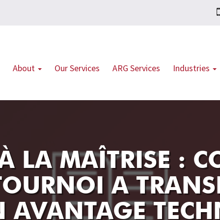
About
Our Services
ARG Services
Industries
 À LA MAÎTRISE :
OURNOI A TRANS
EN AVANTAGE TEC