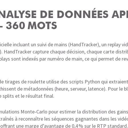
ANALYSE DE DONNÉES AP
– 360 MOTS
cielle incluant un suivi de mains (HandTracker), un replay vi
). HandTracker capture chaque décision, chaque carte distri
plays sont indexés par numéro de main, ce qui permet de reven
tirages de roulette utilise des scripts Python qui extraient l
chissent de métadonnées (heure, serveur, latence). Pour le 
plits et le résultat final.
mulations Monte‑Carlo pour estimer la distribution des gains 
raînés à reconnaître les séquences gagnantes dans les vidé
 offrant une marge d’avantage de 0,4 % sur le RTP standard.