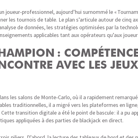
’un joueur‑professionnel, aujourd’hui surnommé le « Tournam
 les tournois de table. Le plan s’articule autour de cinq axe
d’analyse de données, les stratégies optimisées par la technol
seignements applicables tant aux opérateurs qu’aux joueurs d
CHAMPION : COMPÉTENC
NCONTRE AVEC LES JEUX
ns les salons de Monte‑Carlo, où il a rapidement remarqué q
tables traditionnelles, il a migré vers les plateformes en ligne
 Cette transition digitale a été le point de bascule : il a pu
ques appliquées à des parties de blackjack en direct.
ois piliers. D’abord, la lecture des tableaux de bord et des 