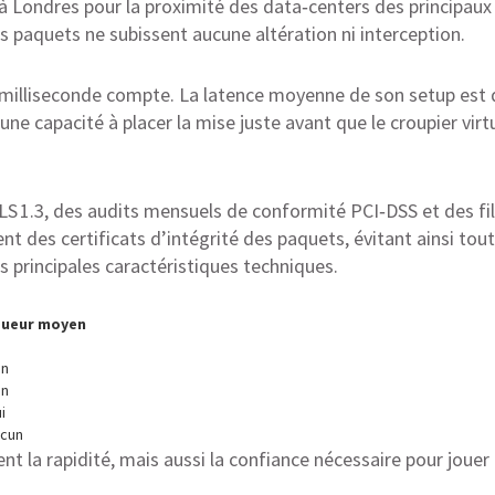
 à Londres pour la proximité des data‑centers des principau
es paquets ne subissent aucune altération ni interception.
e milliseconde compte. La latence moyenne de son setup est 
ne capacité à placer la mise juste avant que le croupier virtue
TLS 1.3, des audits mensuels de conformité PCI‑DSS et des fi
rent des certificats d’intégrité des paquets, évitant ainsi t
s principales caractéristiques techniques.
oueur moyen
on
on
i
cun
 la rapidité, mais aussi la confiance nécessaire pour jouer 