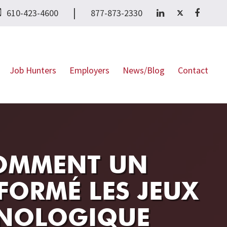
|
610-423-4600
877-873-2330
Job Hunters
Employers
News/Blog
Contact
 COMMENT UN
FORMÉ LES JEUX
HNOLOGIQUE