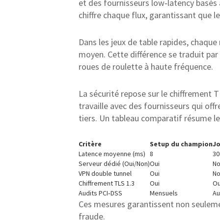
et des fournisseurs low‑latency basés
chiffre chaque flux, garantissant que l
Dans les jeux de table rapides, chaqu
moyen. Cette différence se traduit par u
roues de roulette à haute fréquence.
La sécurité repose sur le chiffrement 
travaille avec des fournisseurs qui off
tiers. Un tableau comparatif résume le
Critère
Setup du champion
J
Latence moyenne (ms)
8
30
Serveur dédié (Oui/Non)
Oui
N
VPN double tunnel
Oui
N
Chiffrement TLS 1.3
Oui
Ou
Audits PCI‑DSS
Mensuels
Au
Ces mesures garantissent non seulement
fraude.