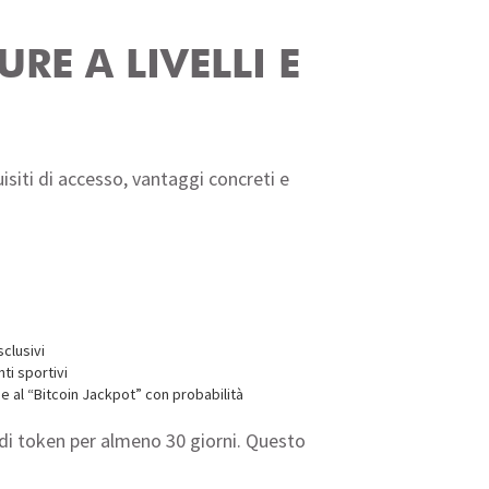
RE A LIVELLI E
isiti di accesso, vantaggi concreti e
sclusivi
ti sportivi
e al “Bitcoin Jackpot” con probabilità
ng di token per almeno 30 giorni. Questo