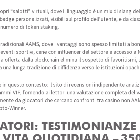
ri “salotti” virtuali, dove il linguaggio è un mix di slang de
adge personalizzati, visibili sul profilo dell’utente, e da cla
 numero di token staking.
radizionali AAMS, dove i vantaggi sono spesso limitati a bo
a eventi sportivi, cene con influencer del settore e accesso 
nza offerta dalla blockchain elimina il sospetto di favoritismi
a una lunga tradizione di diffidenza verso le istituzioni opach
in questo contesto: il sito di recensioni indipendente analiz
mmi VIP, fornendo ai lettori una valutazione completa del val
mente da giocatori che cercano confronti tra casino non AAMS
ypto‑Winner.
CATORI: TESTIMONIANZE 
 VITA QUOTIDIANA – 35