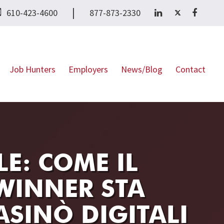
|
610-423-4600
877-873-2330
Job Hunters
Employers
News/Blog
Contact
E: COME IL
WINNER STA
ASINÒ DIGITALI