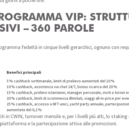
da giorni a poche ore.
PROGRAMMA VIP: STRUTTU
SIVI – 360 PAROLE
gramma fedeltà in cinque livelli gerarchici, ognuno con requ
Benefici principali
5 % cashback settimanale, limiti di prelievo aumentati del 10 %
10 % cashback, assistenza via chat 24/7, bonus ricarica del 20 %
15 % cashback, prelievi istantanei, manager personale, inviti a tornei e
20 % cashback, limiti di scommessa illimitati, viaggi all‑in‑price per even
25 % cashback, accesso a NFT unici, yacht party annuale, partecipazion
aumentata del 0,2 %
i in CWIN, turnover mensile e, per i livelli più alti, lo staki
piattaforma e la partecipazione attiva alle promozioni.