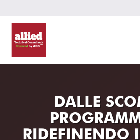
DALLE SCO
PROGRAMMA
RIDEFINENDO I