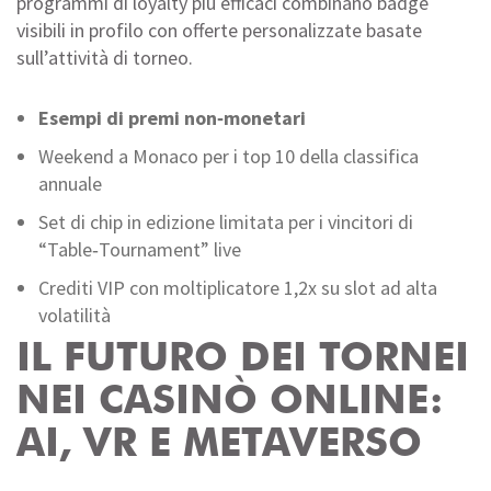
programmi di loyalty più efficaci combinano badge
visibili in profilo con offerte personalizzate basate
sull’attività di torneo.
Esempi di premi non‑monetari
Weekend a Monaco per i top 10 della classifica
annuale
Set di chip in edizione limitata per i vincitori di
“Table‑Tournament” live
Crediti VIP con moltiplicatore 1,2x su slot ad alta
volatilità
IL FUTURO DEI TORNEI
NEI CASINÒ ONLINE:
AI, VR E METAVERSO