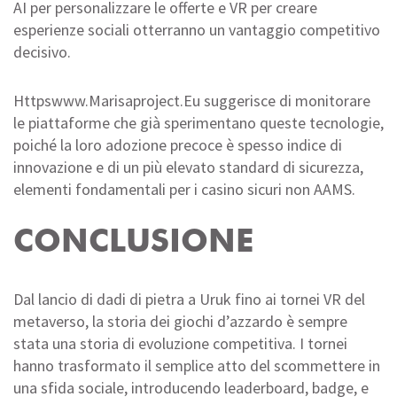
AI per personalizzare le offerte e VR per creare
esperienze sociali otterranno un vantaggio competitivo
decisivo.
Httpswww.Marisaproject.Eu suggerisce di monitorare
le piattaforme che già sperimentano queste tecnologie,
poiché la loro adozione precoce è spesso indice di
innovazione e di un più elevato standard di sicurezza,
elementi fondamentali per i casino sicuri non AAMS.
CONCLUSIONE
Dal lancio di dadi di pietra a Uruk fino ai tornei VR del
metaverso, la storia dei giochi d’azzardo è sempre
stata una storia di evoluzione competitiva. I tornei
hanno trasformato il semplice atto del scommettere in
una sfida sociale, introducendo leaderboard, badge, e