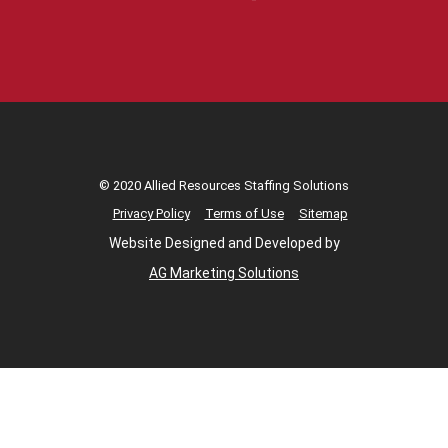
© 2020 Allied Resources Staffing Solutions
Privacy Policy
Terms of Use
Sitemap
Website Designed and Developed by
AG Marketing Solutions