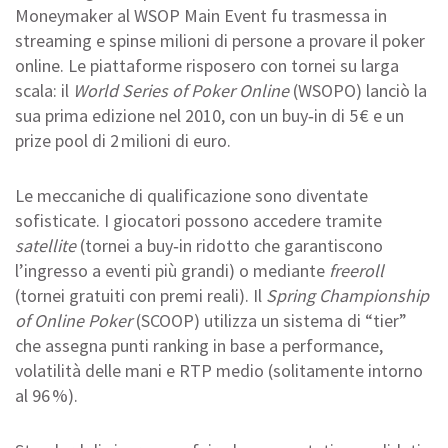
Moneymaker al WSOP Main Event fu trasmessa in
streaming e spinse milioni di persone a provare il poker
online. Le piattaforme risposero con tornei su larga
scala: il
World Series of Poker Online
(WSOPO) lanciò la
sua prima edizione nel 2010, con un buy‑in di 5 € e un
prize pool di 2 milioni di euro.
Le meccaniche di qualificazione sono diventate
sofisticate. I giocatori possono accedere tramite
satellite
(tornei a buy‑in ridotto che garantiscono
l’ingresso a eventi più grandi) o mediante
freeroll
(tornei gratuiti con premi reali). Il
Spring Championship
of Online Poker
(SCOOP) utilizza un sistema di “tier”
che assegna punti ranking in base a performance,
volatilità delle mani e RTP medio (solitamente intorno
al 96 %).