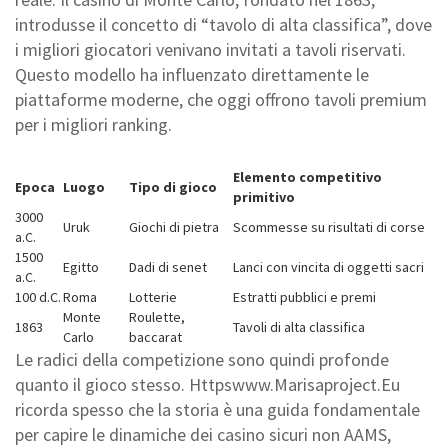
introdusse il concetto di “tavolo di alta classifica”, dove
i migliori giocatori venivano invitati a tavoli riservati.
Questo modello ha influenzato direttamente le
piattaforme moderne, che oggi offrono tavoli premium
per i migliori ranking.
Elemento competitivo
Epoca
Luogo
Tipo di gioco
primitivo
3000
Uruk
Giochi di pietra
Scommesse su risultati di corse
a.C.
1500
Egitto
Dadi di senet
Lanci con vincita di oggetti sacri
a.C.
100 d.C.
Roma
Lotterie
Estratti pubblici e premi
Monte
Roulette,
1863
Tavoli di alta classifica
Carlo
baccarat
Le radici della competizione sono quindi profonde
quanto il gioco stesso. Httpswww.Marisaproject.Eu
ricorda spesso che la storia è una guida fondamentale
per capire le dinamiche dei casino sicuri non AAMS,