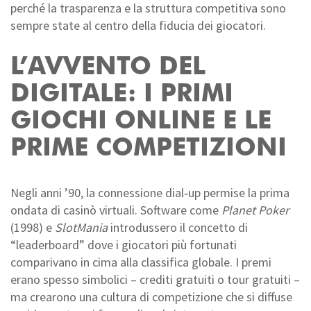
perché la trasparenza e la struttura competitiva sono
sempre state al centro della fiducia dei giocatori.
L’AVVENTO DEL
DIGITALE: I PRIMI
GIOCHI ONLINE E LE
PRIME COMPETIZIONI
Negli anni ’90, la connessione dial‑up permise la prima
ondata di casinò virtuali. Software come
Planet Poker
(1998) e
SlotMania
introdussero il concetto di
“leaderboard” dove i giocatori più fortunati
comparivano in cima alla classifica globale. I premi
erano spesso simbolici – crediti gratuiti o tour gratuiti –
ma crearono una cultura di competizione che si diffuse