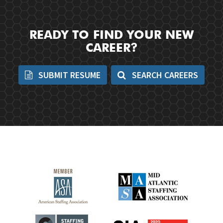
READY TO FIND YOUR NEW
CAREER?
SUBMIT RESUME
SEARCH CAREERS