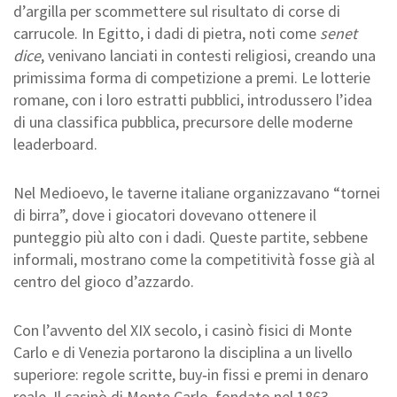
d’argilla per scommettere sul risultato di corse di
carrucole. In Egitto, i dadi di pietra, noti come
senet
dice
, venivano lanciati in contesti religiosi, creando una
primissima forma di competizione a premi. Le lotterie
romane, con i loro estratti pubblici, introdussero l’idea
di una classifica pubblica, precursore delle moderne
leaderboard.
Nel Medioevo, le taverne italiane organizzavano “tornei
di birra”, dove i giocatori dovevano ottenere il
punteggio più alto con i dadi. Queste partite, sebbene
informali, mostrano come la competitività fosse già al
centro del gioco d’azzardo.
Con l’avvento del XIX secolo, i casinò fisici di Monte
Carlo e di Venezia portarono la disciplina a un livello
superiore: regole scritte, buy‑in fissi e premi in denaro
reale. Il casinò di Monte Carlo, fondato nel 1863,