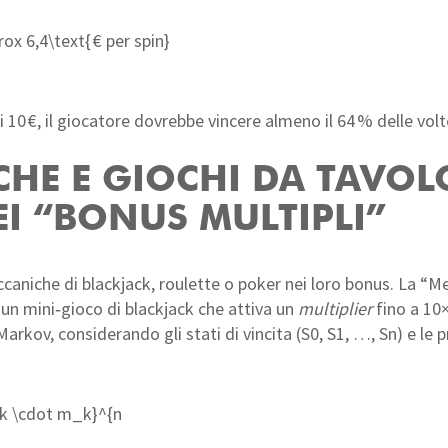
ox 6,4\text{ € per spin}
 10 €, il giocatore dovrebbe vincere almeno il 64 % delle volt
CHE E GIOCHI DA TAVOLO
I “BONUS MULTIPLI”
aniche di blackjack, roulette o poker nei loro bonus. La “Me
 un mini‑gioco di blackjack che attiva un
multiplier
fino a 10×
Markov, considerando gli stati di vincita (S0, S1, …, Sn) e le p
k \cdot m_k}^{n