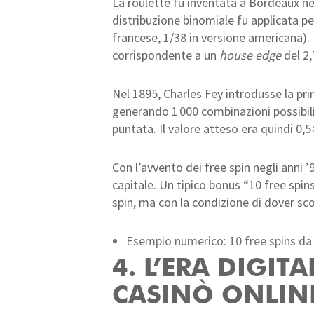
La roulette fu inventata a Bordeaux ne
distribuzione binomiale fu applicata per
francese, 1/38 in versione americana).
corrispondente a un
house edge
del 2,
Nel 1895, Charles Fey introdusse la prima
generando 1 000 combinazioni possibili 
puntata. Il valore atteso era quindi 0,
Con l’avvento dei free spin negli anni ’
capitale. Un tipico bonus “10 free spin
spin, ma con la condizione di dover s
Esempio numerico: 10 free spins da 0
4. L’ERA DIGIT
CASINÒ ONLIN