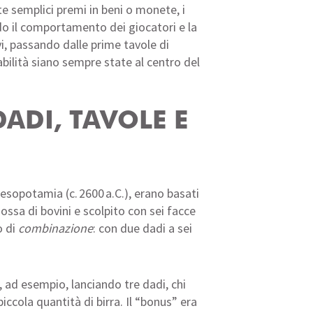
te semplici premi in beni o monete, i
do il comportamento dei giocatori e la
vi, passando dalle prime tavole di
abilità siano sempre state al centro del
DADI, TAVOLE E
Mesopotamia (c. 2600 a.C.), erano basati
 ossa di bovini e scolpito con sei facce
o di
combinazione
: con due dadi a sei
.
r, ad esempio, lanciando tre dadi, chi
iccola quantità di birra. Il “bonus” era