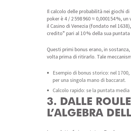
Il calcolo delle probabilità nei giochi d
poker è 4 / 2 598 960 ≈ 0,000154 %, un 
il Casino di Venezia (fondato nel 1638),
credito” pari al 10 % della sua puntata 
Questi primi bonus erano, in sostanza
volta prima di ritirarlo. Tale meccanism
Esempio di bonus storico: nel 1700, i
per una singola mano di baccarat.
Calcolo rapido: se la puntata media e
3. DALLE ROUL
L’ALGEBRA DEL