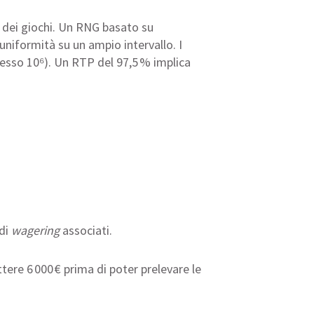
 dei giochi. Un RNG basato su
iformità su un ampio intervallo. I
esso 10⁶). Un RTP del 97,5 % implica
 di
wagering
associati.
ere 6 000 € prima di poter prelevare le