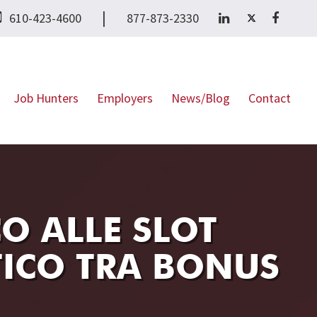
|
610-423-4600
877-873-2330
Job Hunters
Employers
News/Blog
Contact
O ALLE SLOT
ICO TRA BONUS