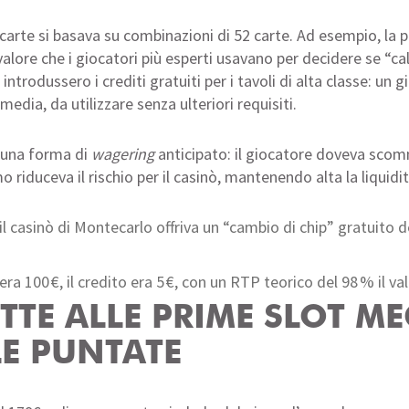
i carte si basava su combinazioni di 52 carte. Ad esempio, la p
valore che i giocatori più esperti usavano per decidere se “cal
 introdussero i crediti gratuiti per i tavoli di alta classe: un
media, da utilizzare senza ulteriori requisiti.
, una forma di
wagering
anticipato: il giocatore doveva scom
o riduceva il rischio per il casinò, mantenendo alta la liquidit
l casinò di Montecarlo offriva un “cambio di chip” gratuito d
ra 100 €, il credito era 5 €, con un RTP teorico del 98 % il val
ETTE ALLE PRIME SLOT M
LE PUNTATE