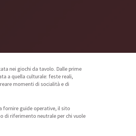
ata nei giochi da tavolo. Dalle prime
a a quella culturale: feste reali,
reare momenti di socialità e di
 a fornire guide operative, il sito
o di riferimento neutrale per chi vuole