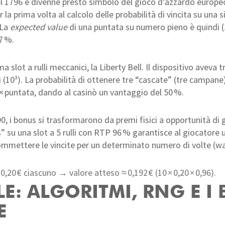
l 1796 e divenne presto simbolo del gioco d’azzardo europeo
 la prima volta al calcolo delle probabilità di vincita su una s
 La
expected value
di una puntata su numero pieno è quindi (1/
7 %.
 slot a rulli meccanici, la Liberty Bell. Il dispositivo aveva t
(10³). La probabilità di ottenere tre “cascate” (tre campane)
5 × puntata, dando al casinò un vantaggio del 50 %.
90, i bonus si trasformarono da premi fisici a opportunità di 
s” su una slot a 5 rulli con RTP 96 % garantisce al giocatore 
commettere le vincite per un determinato numero di volte (w
,20 € ciascuno → valore atteso ≈ 0,192 € (10 × 0,20 × 0,96).
ALE: ALGORITMI, RNG E I
E