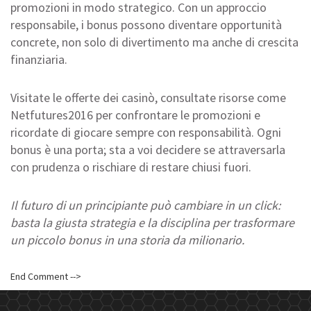
promozioni in modo strategico. Con un approccio
responsabile, i bonus possono diventare opportunità
concrete, non solo di divertimento ma anche di crescita
finanziaria.
Visitate le offerte dei casinò, consultate risorse come
Netfutures2016 per confrontare le promozioni e
ricordate di giocare sempre con responsabilità. Ogni
bonus è una porta; sta a voi decidere se attraversarla
con prudenza o rischiare di restare chiusi fuori.
Il futuro di un principiante può cambiare in un click:
basta la giusta strategia e la disciplina per trasformare
un piccolo bonus in una storia da milionario.
End Comment -->