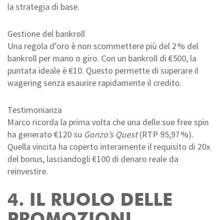
la strategia di base.
Gestione del bankroll
Una regola d’oro è non scommettere più del 2 % del
bankroll per mano o giro. Con un bankroll di €500, la
puntata ideale è €10. Questo permette di superare il
wagering senza esaurire rapidamente il credito.
Testimonianza
Marco ricorda la prima volta che una delle sue free spin
ha generato €120 su
Gonzo’s Quest
(RTP 95,97 %).
Quella vincita ha coperto interamente il requisito di 20x
del bonus, lasciandogli €100 di denaro reale da
reinvestire.
4. IL RUOLO DELLE