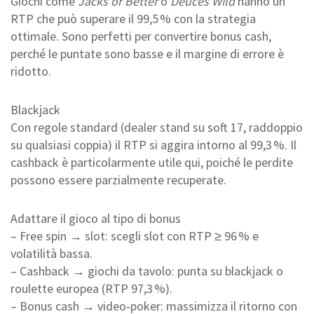
Giochi come
Jacks or Better
o
Deuces Wild
hanno un
RTP che può superare il 99,5 % con la strategia
ottimale. Sono perfetti per convertire bonus cash,
perché le puntate sono basse e il margine di errore è
ridotto.
Blackjack
Con regole standard (dealer stand su soft 17, raddoppio
su qualsiasi coppia) il RTP si aggira intorno al 99,3 %. Il
cashback è particolarmente utile qui, poiché le perdite
possono essere parzialmente recuperate.
Adattare il gioco al tipo di bonus
– Free spin → slot: scegli slot con RTP ≥ 96 % e
volatilità bassa.
– Cashback → giochi da tavolo: punta su blackjack o
roulette europea (RTP 97,3 %).
– Bonus cash → video‑poker: massimizza il ritorno con