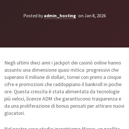
Posted by
admin_hosting
on Jan 8, 2026
Negli ultimi dieci anni i jackpot dei casinò online hanno
assunto una dimensione quasi mitica: progressivi che
superano il milione di dollari, tornei con premi a cinque
cifre e promozioni che raddoppiano il bankroll in poche
ore. Questa crescita è stata alimentata da tecnologie
più veloci, licenze ADM che garantiscono trasparenza e
da una proliferazione di bonus pensati per attirare nuovi
giocatori.
Nel nostro caso studio incontriamo Marco, un neofita