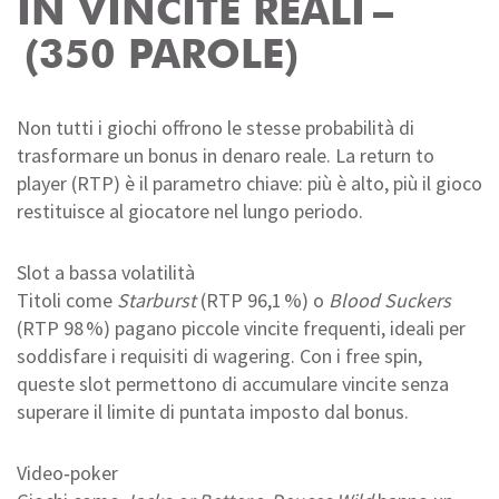
IN VINCITE REALI –
(350 PAROLE)
Non tutti i giochi offrono le stesse probabilità di
trasformare un bonus in denaro reale. La return to
player (RTP) è il parametro chiave: più è alto, più il gioco
restituisce al giocatore nel lungo periodo.
Slot a bassa volatilità
Titoli come
Starburst
(RTP 96,1 %) o
Blood Suckers
(RTP 98 %) pagano piccole vincite frequenti, ideali per
soddisfare i requisiti di wagering. Con i free spin,
queste slot permettono di accumulare vincite senza
superare il limite di puntata imposto dal bonus.
Video‑poker