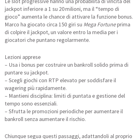
Le slot progressive hanno una probabilità di vincita del
jackpot inferiore a 1 su 20 milioni, ma il “tempo di
gioco” aumenta le chance di attivare la funzione bonus.
Marco ha giocato circa 150 giri su
Mega Fortune
prima
di colpire il jackpot, un valore entro la media per i
giocatori che puntano regolarmente.
Lezioni apprese
– Usa i bonus per costruire un bankroll solido prima di
puntare su jackpot.
– Scegli giochi con RTP elevato per soddisfare il
wagering più rapidamente.
– Mantieni disciplina: limiti di puntata e gestione del
tempo sono essenziali.
– Sfrutta le promozioni periodiche per aumentare il
bankroll senza aumentare il rischio.
Chiunque segua questi passaggi, adattandoli al proprio