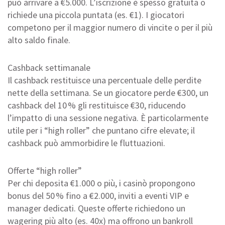
può arrivare a €5.000. L’iscrizione è spesso gratuita o
richiede una piccola puntata (es. €1). I giocatori
competono per il maggior numero di vincite o per il più
alto saldo finale.
Cashback settimanale
Il cashback restituisce una percentuale delle perdite
nette della settimana. Se un giocatore perde €300, un
cashback del 10 % gli restituisce €30, riducendo
l’impatto di una sessione negativa. È particolarmente
utile per i “high roller” che puntano cifre elevate; il
cashback può ammorbidire le fluttuazioni.
Offerte “high roller”
Per chi deposita €1.000 o più, i casinò propongono
bonus del 50 % fino a €2.000, inviti a eventi VIP e
manager dedicati. Queste offerte richiedono un
wagering più alto (es. 40x) ma offrono un bankroll