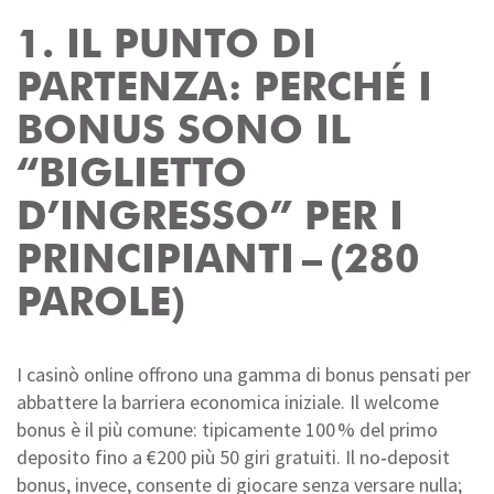
1. IL PUNTO DI
PARTENZA: PERCHÉ I
BONUS SONO IL
“BIGLIETTO
D’INGRESSO” PER I
PRINCIPIANTI – (280
PAROLE)
I casinò online offrono una gamma di bonus pensati per
abbattere la barriera economica iniziale. Il welcome
bonus è il più comune: tipicamente 100 % del primo
deposito fino a €200 più 50 giri gratuiti. Il no‑deposit
bonus, invece, consente di giocare senza versare nulla;