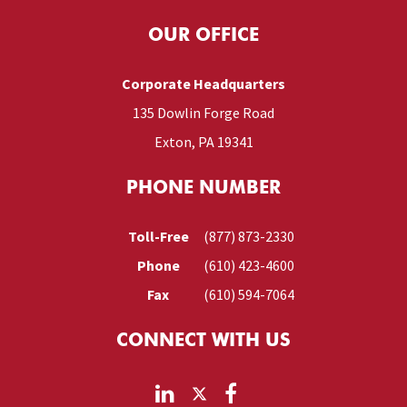
OUR OFFICE
Corporate Headquarters
135 Dowlin Forge Road
Exton, PA 19341
PHONE NUMBER
Toll-Free
(877) 873-2330
Phone
(610) 423-4600
Fax
(610) 594-7064
CONNECT WITH US