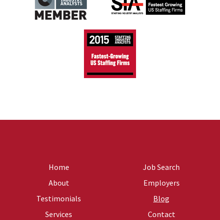
Home
Job Search
About
Employers
Testimonials
Blog
Services
Contact