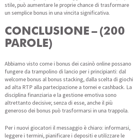
stile, può aumentare le proprie chance di trasformare
un semplice bonus in una vincita significativa.
CONCLUSIONE – (200
PAROLE)
Abbiamo visto come i bonus dei casinò online possano
fungere da trampolino di lancio per i principianti: dal
welcome bonus al bonus stacking, dalla scelta di giochi
ad alta RTP alla partecipazione a tornei e cashback. La
disciplina finanziaria e la gestione emotiva sono
altrettanto decisive; senza di esse, anche il più
generoso dei bonus può trasformarsi in una trappola.
Per i nuovi giocatori il messaggio è chiaro: informarsi,
leggere i termini, pianificare i depositi e utilizzare le