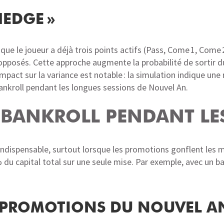
HEDGE »
que le joueur a déjà trois points actifs (Pass, Come 1, Come 
opposés. Cette approche augmente la probabilité de sortir d
pact sur la variance est notable : la simulation indique une
bankroll pendant les longues sessions de Nouvel An.
 BANKROLL PENDANT LES
indispensable, surtout lorsque les promotions gonflent les mi
 du capital total sur une seule mise. Par exemple, avec un b
 PROMOTIONS DU NOUVEL A