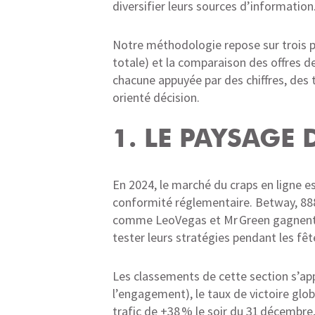
diversifier leurs sources d’information
Notre méthodologie repose sur trois pil
totale) et la comparaison des offres de
chacune appuyée par des chiffres, des 
orienté décision.
1. LE PAYSAGE 
En 2024, le marché du craps en ligne e
conformité réglementaire. Betway, 888c
comme LeoVegas et Mr Green gagnent du
tester leurs stratégies pendant les fêt
Les classements de cette section s’app
l’engagement), le taux de victoire glob
trafic de +38 % le soir du 31 décembre