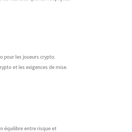
o pour les joueurs crypto.
crypto et les exigences de mise.
 équilibre entre risque et