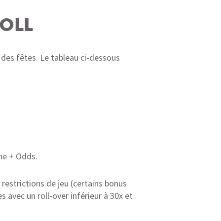
ROLL
 des fêtes. Le tableau ci‑dessous
ine + Odds.
 restrictions de jeu (certains bonus
s avec un roll‑over inférieur à 30x et