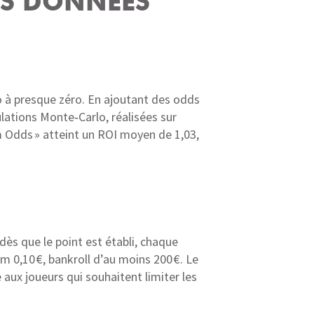
LES DONNÉES
o à presque zéro. En ajoutant des odds
ulations Monte‑Carlo, réalisées sur
 Odds » atteint un ROI moyen de 1,03,
s que le point est établi, chaque
0,10 €, bankroll d’au moins 200 €. Le
aux joueurs qui souhaitent limiter les