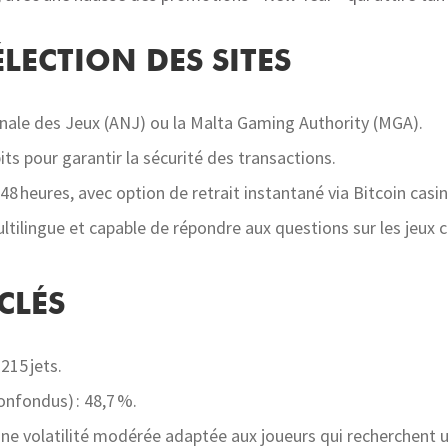
SÉLECTION DES SITES
ionale des Jeux (ANJ) ou la Malta Gaming Authority (MGA).
ts pour garantir la sécurité des transactions.
 heures, avec option de retrait instantané via Bitcoin casin
ultilingue et capable de répondre aux questions sur les jeux 
 CLÉS
215 jets.
onfondus) : 48,7 %.
ne volatilité modérée adaptée aux joueurs qui recherchent un