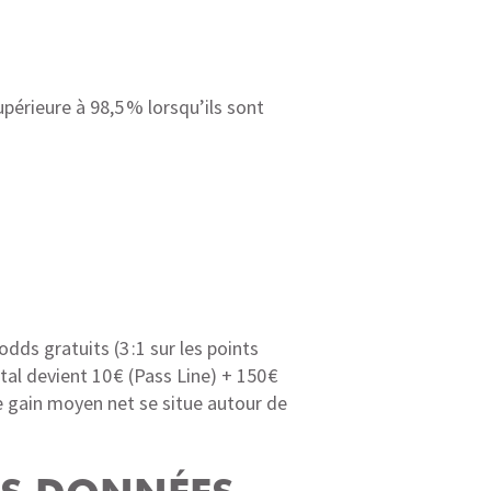
périeure à 98,5 % lorsqu’ils sont
dds gratuits (3 :1 sur les points
total devient 10 € (Pass Line) + 150 €
 le gain moyen net se situe autour de