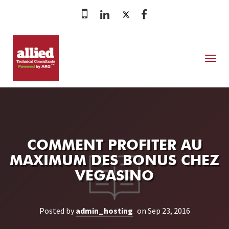
MENU
COMMENT PROFITER AU
MAXIMUM DES BONUS CHEZ
VEGASINO
Posted by
admin_hosting
on Sep 23, 2016