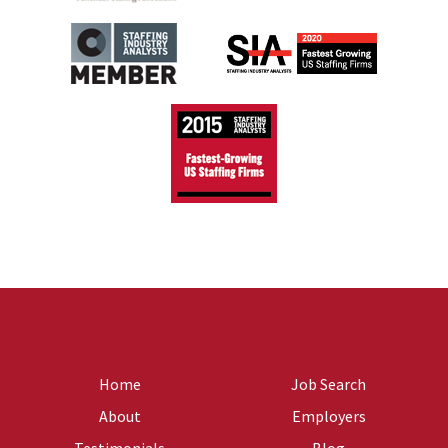
Home
Job Search
About
Employers