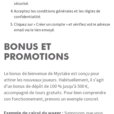
sécurisé.
Acceptez les conditions générales et les règles de
confidentialité.
Cliquez sur « Créer un compte » et vérifiez votre adresse
email via le lien envoyé.
BONUS ET
PROMOTIONS
Le bonus de bienvenue de Mystake est conçu pour
attirer les nouveaux joueurs. Habituellement, il s’agit
d’un bonus de dépôt de 100 % jusqu’à 500 €,
accompagné de tours gratuits. Pour bien comprendre
son fonctionnement, prenons un exemple concret.
Exemple de calcul du wager :
Supposons que vous