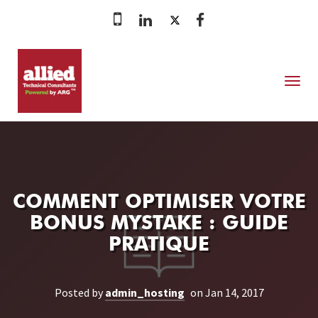
MENU
COMMENT OPTIMISER VOTRE
BONUS MYSTAKE : GUIDE
PRATIQUE
Posted by
admin_hosting
on Jan 14, 2017