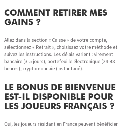
COMMENT RETIRER MES
GAINS ?
Allez dans la section « Caisse » de votre compte,
sélectionnez « Retrait », choisissez votre méthode et
suivez les instructions. Les délais varient : virement
bancaire (3-5 jours), portefeuille électronique (24-48
heures), cryptomonnaie (instantané).
LE BONUS DE BIENVENUE
EST-IL DISPONIBLE POUR
LES JOUEURS FRANÇAIS ?
Oui, les joueurs résidant en France peuvent bénéficier