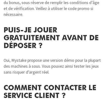
du bonus, sous réserve de remplir les conditions d’âge
et de vérification. Veillez à utiliser le code promo si
nécessaire.
PUIS-JE JOUER
GRATUITEMENT AVANT DE
DÉPOSER ?
Oui, Mystake propose une version démo pour la plupart
des machines à sous. Vous pouvez ainsi tester les jeux
sans risquer d’argent réel.
COMMENT CONTACTER LE
SERVICE CLIENT ?