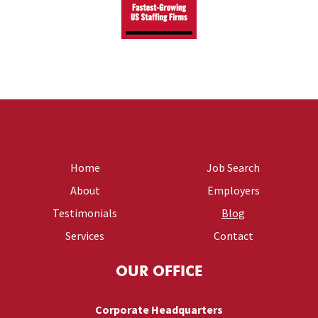
Home
Job Search
About
Employers
Testimonials
Blog
Services
Contact
OUR OFFICE
Corporate Headquarters