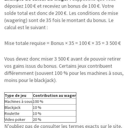
déposiez 100 € et receviez un bonus de 100 €. Votre
solde total est donc de 200 €. Les conditions de mise
(wagering) sont de 35 fois le montant du bonus. Le
calcul est le suivant :
Mise totale requise = Bonus × 35 = 100 € × 35 = 3 500 €
Vous devez donc miser 3 500 € avant de pouvoir retirer
vos gains issus du bonus. Certains jeux contribuent
différemment (souvent 100 % pour les machines à sous,
moins pour le blackjack).
Type de jeu
Contribution au wager
Machines à sous
100 %
Blackjack
10 %
Roulette
10 %
Video poker
20 %
N’oubliez pas de consulter les termes exacts sur le site,