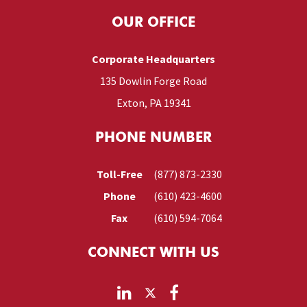
OUR OFFICE
Corporate Headquarters
135 Dowlin Forge Road
Exton, PA 19341
PHONE NUMBER
Toll-Free
(877) 873-2330
Phone
(610) 423-4600
Fax
(610) 594-7064
CONNECT WITH US