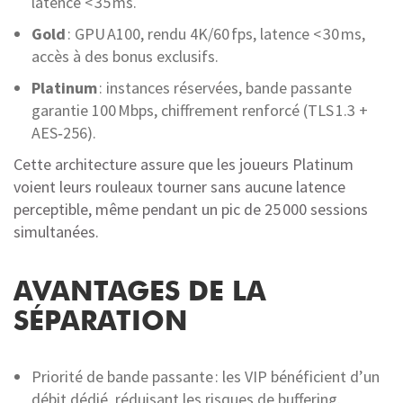
latence < 35 ms.
Gold
: GPU A100, rendu 4K/60 fps, latence < 30 ms,
accès à des bonus exclusifs.
Platinum
: instances réservées, bande passante
garantie 100 Mbps, chiffrement renforcé (TLS 1.3 +
AES‑256).
Cette architecture assure que les joueurs Platinum
voient leurs rouleaux tourner sans aucune latence
perceptible, même pendant un pic de 25 000 sessions
simultanées.
AVANTAGES DE LA
SÉPARATION
Priorité de bande passante : les VIP bénéficient d’un
débit dédié, réduisant les risques de buffering.