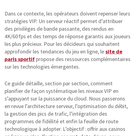
Dans ce contexte, les opérateurs doivent repenser leurs
stratégies VIP. Un serveur réactif permet d’attribuer
des privilèges de bande passante, des rendus en
4K/60 fps et des temps de réponse garantis aux joueurs
les plus précieux. Pour les décideurs qui souhaitent
approfondir les tendances du jeu en ligne, le
site de
paris sportif
propose des ressources complémentaires
sur les technologies émergentes.
Ce guide détaille, section par section, comment
planifier de façon systématique les niveaux VIP en
s’appuyant sur la puissance du cloud. Nous passerons
en revue l’architecture serveur, l’optimisation du débit,
la gestion des pics de trafic, l’intégration des
programmes de fidélité et enfin la feuille de route
technologique à adopter. L’objectif : offrir aux casinos