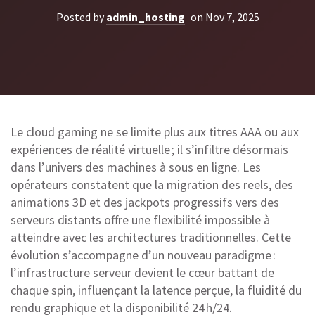
Posted by
admin_hosting
on Nov 7, 2025
Le cloud gaming ne se limite plus aux titres AAA ou aux
expériences de réalité virtuelle ; il s’infiltre désormais
dans l’univers des machines à sous en ligne. Les
opérateurs constatent que la migration des reels, des
animations 3D et des jackpots progressifs vers des
serveurs distants offre une flexibilité impossible à
atteindre avec les architectures traditionnelles. Cette
évolution s’accompagne d’un nouveau paradigme :
l’infrastructure serveur devient le cœur battant de
chaque spin, influençant la latence perçue, la fluidité du
rendu graphique et la disponibilité 24 h/24.