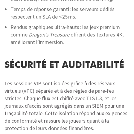
Temps de réponse garanti : les serveurs dédiés
respectent un SLA de < 25 ms.
Rendus graphiques ultra‑hauts : les jeux premium
comme
Dragon’s Treasure
offrent des textures 4K,
améliorant l’immersion.
SÉCURITÉ ET AUDITABILITÉ
Les sessions VIP sont isolées grâce à des réseaux
virtuels (VPC) séparés et à des règles de pare‑feu
strictes. Chaque flux est chiffré avec TLS 1.3, et les
journaux d’accès sont agrégés dans un SIEM pour une
traçabilité totale. Cette isolation répond aux exigences
de conformité et rassure les joueurs quant à la
protection de leurs données financières.