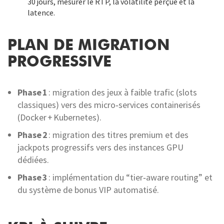
30 jours, mesurer le RTP, la volatilité perçue et la
latence.
PLAN DE MIGRATION
PROGRESSIVE
Phase 1
: migration des jeux à faible trafic (slots
classiques) vers des micro‑services containerisés
(Docker + Kubernetes).
Phase 2
: migration des titres premium et des
jackpots progressifs vers des instances GPU
dédiées.
Phase 3
: implémentation du “tier‑aware routing” et
du système de bonus VIP automatisé.