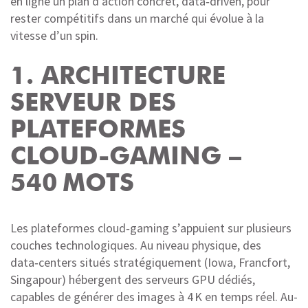
en ligne un plan d’action concret, data‑driven, pour
rester compétitifs dans un marché qui évolue à la
vitesse d’un spin.
1. ARCHITECTURE
SERVEUR DES
PLATEFORMES
CLOUD‑GAMING –
540 MOTS
Les plateformes cloud‑gaming s’appuient sur plusieurs
couches technologiques. Au niveau physique, des
data‑centers situés stratégiquement (Iowa, Francfort,
Singapour) hébergent des serveurs GPU dédiés,
capables de générer des images à 4 K en temps réel. Au-