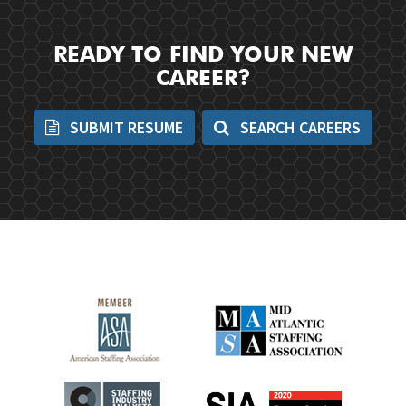
READY TO FIND YOUR NEW
CAREER?
SUBMIT RESUME
SEARCH CAREERS