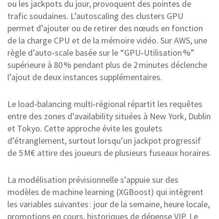
ou les jackpots du jour, provoquent des pointes de
trafic soudaines. L’autoscaling des clusters GPU
permet d’ajouter ou de retirer des nœuds en fonction
de la charge CPU et de la mémoire vidéo. Sur AWS, une
règle d’auto‑scale basée sur le “GPU‑Utilisation %”
supérieure à 80 % pendant plus de 2 minutes déclenche
l’ajout de deux instances supplémentaires.
Le load‑balancing multi‑régional répartit les requêtes
entre des zones d’availability situées à New York, Dublin
et Tokyo. Cette approche évite les goulets
d’étranglement, surtout lorsqu’un jackpot progressif
de 5 M€ attire des joueurs de plusieurs fuseaux horaires.
La modélisation prévisionnelle s’appuie sur des
modèles de machine learning (XGBoost) qui intègrent
les variables suivantes : jour de la semaine, heure locale,
promotions en cours, historiques de dépense VIP. Le