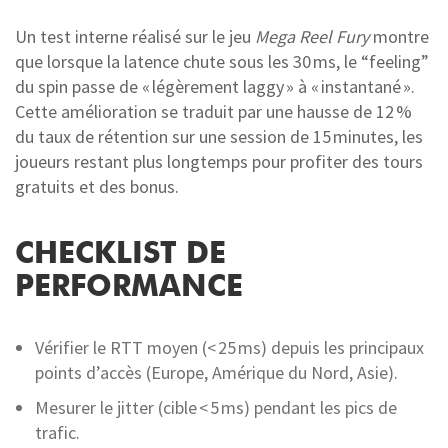
Un test interne réalisé sur le jeu
Mega Reel Fury
montre
que lorsque la latence chute sous les 30 ms, le “feeling”
du spin passe de « légèrement laggy » à « instantané ».
Cette amélioration se traduit par une hausse de 12 %
du taux de rétention sur une session de 15 minutes, les
joueurs restant plus longtemps pour profiter des tours
gratuits et des bonus.
CHECKLIST DE
PERFORMANCE
Vérifier le RTT moyen (< 25 ms) depuis les principaux
points d’accès (Europe, Amérique du Nord, Asie).
Mesurer le jitter (cible < 5 ms) pendant les pics de
trafic.