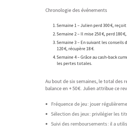
Chronologie des événements
Semaine 1 – Julien perd 300 €, reçoit 
Semaine 2 – Il mise 250 €, perd 180 €,
Semaine 3 – En suivant les conseils d
120 €, récupère 18 €.
Semaine 4 – Grâce au cash‑back cumu
les pertes totales.
Au bout de six semaines, le total des 
balance en + 50 €. Julien attribue ce rev
Fréquence de jeu : jouer régulière
Sélection des jeux : privilégier les t
Suivi des remboursements : il a utili