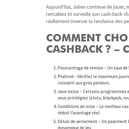
Aujourd’hui, Julien continue de jouer, 
rentables et surveille son cash‑back c
réellement inverser la tendance des pe
COMMENT CHOI
CASHBACK ? – C
Pourcentage de remise – Un taux de 5
Plafond – Vérifiez le maximum journa
convient aux gros parieurs.
Jeux inclus – Certains programmes e
vous privilégiez (slots, blackjack, ro
Conditions de mise – Le meilleur ca
réduit l’avantage réel.
Délais de versement – Un paiement le 
dynamique de jeu.