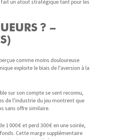
 fait un atout stratégique tant pour les
UEURS ? –
S)
st perçue comme moins douloureuse
ue exploite le biais de l’aversion à la
nible sur son compte se sent reconnu,
des de l’industrie du jeu montrent que
 sans offre similaire.
 1 000 € et perd 300 € en une soirée,
x fonds. Cette marge supplémentaire