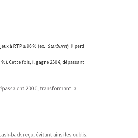
jeux à RTP ≥ 96 % (ex. :
Starburst
). Il perd
%). Cette fois, il gagne 250 €, dépassant
dépassaient 200 €, transformant la
ash‑back reçu, évitant ainsi les oublis.