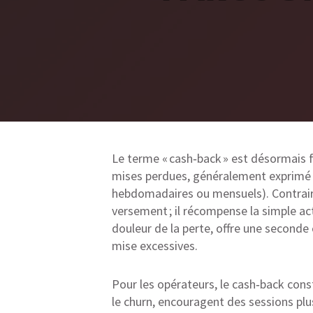
Le terme « cash‑back » est désormais 
mises perdues, généralement exprimé en
hebdomadaires ou mensuels). Contrair
versement ; il récompense la simple act
douleur de la perte, offre une seconde
mise excessives.
Pour les opérateurs, le cash‑back const
le churn, encouragent des sessions plus