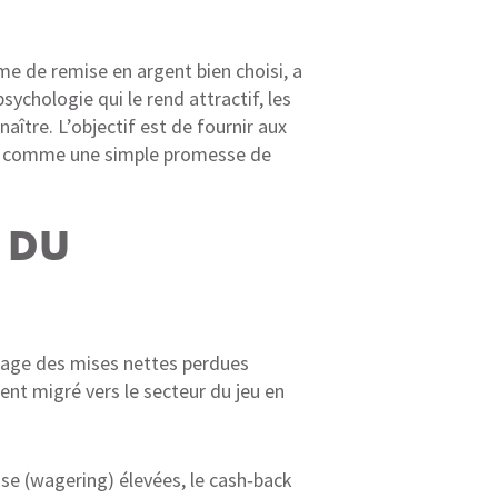
mme de remise en argent bien choisi, a
ychologie qui le rend attractif, les
aître. L’objectif est de fournir aux
 non comme une simple promesse de
S DU
ntage des mises nettes perdues
ent migré vers le secteur du jeu en
e (wagering) élevées, le cash‑back