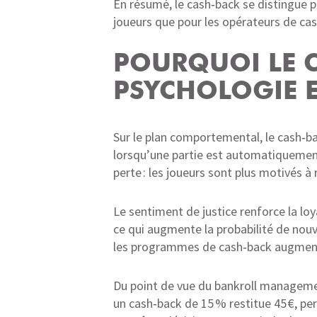
En résumé, le cash‑back se distingue pa
joueurs que pour les opérateurs de cas
POURQUOI LE C
PSYCHOLOGIE E
Sur le plan comportemental, le cash‑
lorsqu’une partie est automatiquement 
perte : les joueurs sont plus motivés à 
Le sentiment de justice renforce la lo
ce qui augmente la probabilité de nouve
les programmes de cash‑back augmenten
Du point de vue du bankroll management
un cash‑back de 15 % restitue 45 €, p