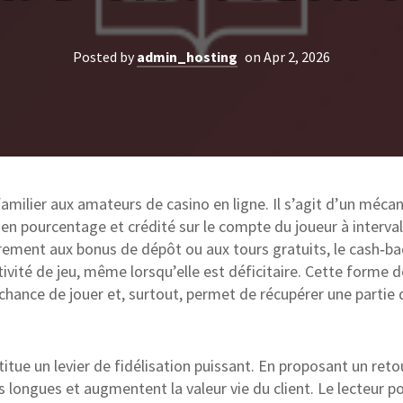
Posted by
admin_hosting
on Apr 2, 2026
familier aux amateurs de casino en ligne. Il s’agit d’un mé
 pourcentage et crédité sur le compte du joueur à intervall
ement aux bonus de dépôt ou aux tours gratuits, le cash‑ba
ivité de jeu, même lorsqu’elle est déficitaire. Cette forme d
 chance de jouer et, surtout, permet de récupérer une partie
itue un levier de fidélisation puissant. En proposant un retou
 longues et augmentent la valeur vie du client. Le lecteur po