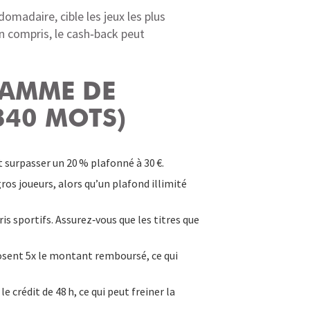
domadaire, cible les jeux les plus
n compris, le cash‑back peut
RAMME DE
340 MOTS)
t surpasser un 20 % plafonné à 30 €.
ros joueurs, alors qu’un plafond illimité
ris sportifs. Assurez‑vous que les titres que
osent 5x le montant remboursé, ce qui
crédit de 48 h, ce qui peut freiner la