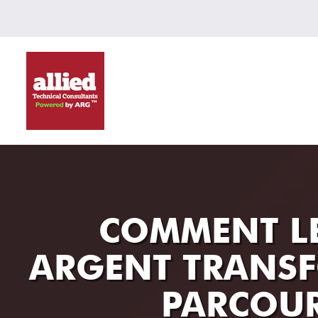
COMMENT LE
ARGENT TRANSFO
PARCOU