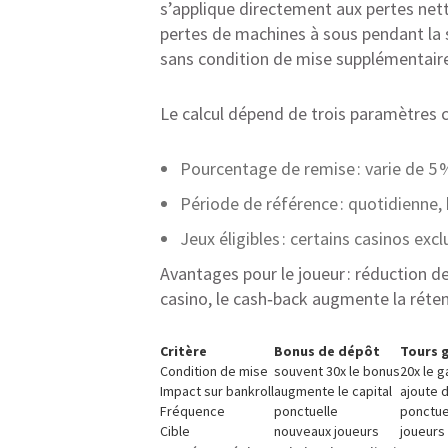
s’applique directement aux pertes nette
pertes de machines à sous pendant la s
sans condition de mise supplémentair
Le calcul dépend de trois paramètres cl
Pourcentage de remise : varie de 5
Période de référence : quotidienne
Jeux éligibles : certains casinos excl
Avantages pour le joueur : réduction de 
casino, le cash‑back augmente la réte
Critère
Bonus de dépôt
Tours 
Condition de mise
souvent 30x le bonus
20x le g
Impact sur bankroll
augmente le capital
ajoute 
Fréquence
ponctuelle
ponctue
Cible
nouveaux joueurs
joueurs