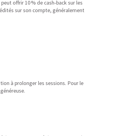
peut offrir 10 % de cash‑back sur les
 crédités sur son compte, généralement
ation à prolonger les sessions. Pour le
 généreuse.