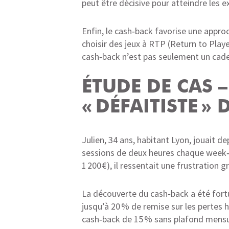
peut être décisive pour atteindre les 
Enfin, le cash‑back favorise une approch
choisir des jeux à RTP (Return to Player)
cash‑back n’est pas seulement un cade
ÉTUDE DE CAS 
« DÉFAITISTE »
Julien, 34 ans, habitant Lyon, jouait 
sessions de deux heures chaque week‑e
1 200 €), il ressentait une frustration 
La découverte du cash‑back a été fortuit
jusqu’à 20 % de remise sur les pertes 
cash‑back de 15 % sans plafond mensuel,