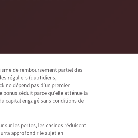
canisme de remboursement partiel des
es réguliers (quotidiens,
ck ne dépend pas d’un premier
e bonus séduit parce qu’elle atténue la
 du capital engagé sans conditions de
r sur les pertes, les casinos réduisent
urra approfondir le sujet en