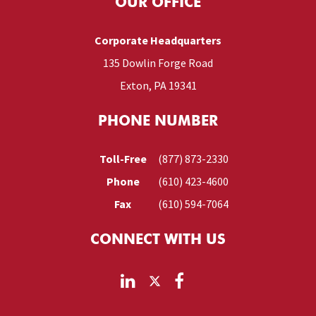
OUR OFFICE
Corporate Headquarters
135 Dowlin Forge Road
Exton, PA 19341
PHONE NUMBER
Toll-Free
(877) 873-2330
Phone
(610) 423-4600
Fax
(610) 594-7064
CONNECT WITH US