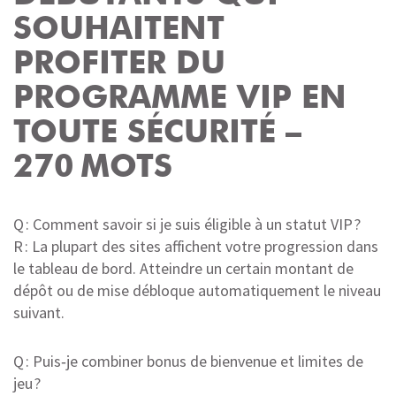
SOUHAITENT
PROFITER DU
PROGRAMME VIP EN
TOUTE SÉCURITÉ –
270 MOTS
Q : Comment savoir si je suis éligible à un statut VIP ?
R : La plupart des sites affichent votre progression dans
le tableau de bord. Atteindre un certain montant de
dépôt ou de mise débloque automatiquement le niveau
suivant.
Q : Puis‑je combiner bonus de bienvenue et limites de
jeu ?