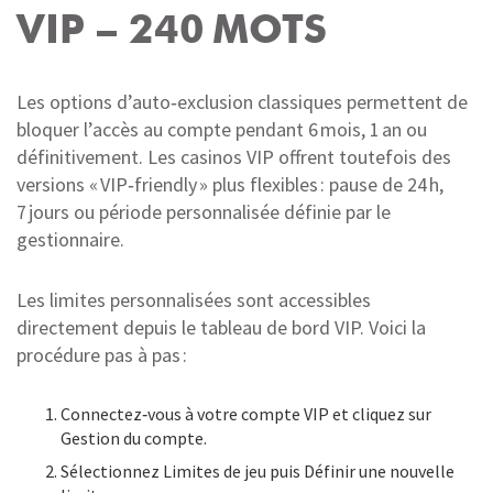
VIP – 240 MOTS
Les options d’auto‑exclusion classiques permettent de
bloquer l’accès au compte pendant 6 mois, 1 an ou
définitivement. Les casinos VIP offrent toutefois des
versions « VIP‑friendly » plus flexibles : pause de 24 h,
7 jours ou période personnalisée définie par le
gestionnaire.
Les limites personnalisées sont accessibles
directement depuis le tableau de bord VIP. Voici la
procédure pas à pas :
Connectez‑vous à votre compte VIP et cliquez sur
Gestion du compte.
Sélectionnez Limites de jeu puis Définir une nouvelle