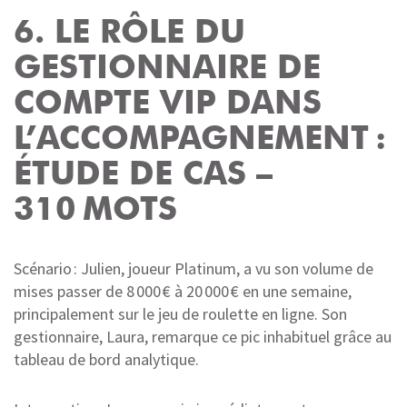
6. LE RÔLE DU
GESTIONNAIRE DE
COMPTE VIP DANS
L’ACCOMPAGNEMENT :
ÉTUDE DE CAS –
310 MOTS
Scénario : Julien, joueur Platinum, a vu son volume de
mises passer de 8 000 € à 20 000 € en une semaine,
principalement sur le jeu de roulette en ligne. Son
gestionnaire, Laura, remarque ce pic inhabituel grâce au
tableau de bord analytique.