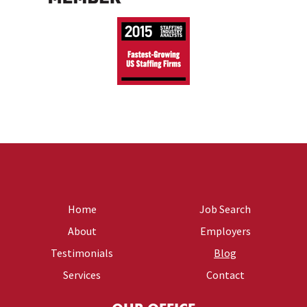
Home
Job Search
About
Employers
Testimonials
Blog
Services
Contact