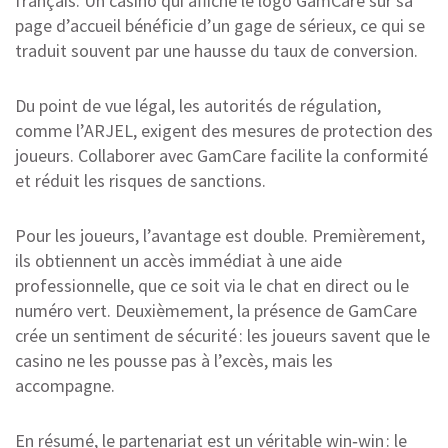
français. Un casino qui affiche le logo GamCare sur sa
page d’accueil bénéficie d’un gage de sérieux, ce qui se
traduit souvent par une hausse du taux de conversion.
Du point de vue légal, les autorités de régulation,
comme l’ARJEL, exigent des mesures de protection des
joueurs. Collaborer avec GamCare facilite la conformité
et réduit les risques de sanctions.
Pour les joueurs, l’avantage est double. Premièrement,
ils obtiennent un accès immédiat à une aide
professionnelle, que ce soit via le chat en direct ou le
numéro vert. Deuxièmement, la présence de GamCare
crée un sentiment de sécurité : les joueurs savent que le
casino ne les pousse pas à l’excès, mais les
accompagne.
En résumé, le partenariat est un véritable win‑win : le