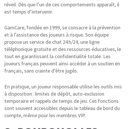
réveil. Dès que l’un de ces comportements apparaît, il
est temps d’intervenir.
GamCare, fondée en 1999, se consacre à la prévention
et à l’assistance des joueurs à risque. Son équipe
propose un service de chat 24 h/24, une ligne
téléphonique gratuite et des ressources éducatives, le
tout en garantissant la confidentialité totale. Les
joueurs français peuvent ainsi accéder à un soutien en
français, sans crainte d’être jugés.
En pratique, un joueur responsable utilise les outils mis
à disposition : limites de dépôt, auto‑exclusion
temporaire et rappels de temps de jeu. Ces fonctions
sont souvent accessibles depuis le tableau de bord du
compte, même pour les membres VIP.