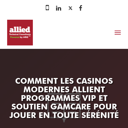
MENU
COMMENT LES CASINOS
MODERNES ALLIENT
PROGRAMMES VIP ET
SOUTIEN GAMCARE POUR
JOUER EN TOUTE SÉRÉNITÉ