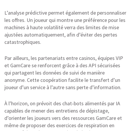
L’analyse prédictive permet également de personnaliser
les offres. Un joueur qui montre une préférence pour les
machines à haute volatilité verra des limites de mise
ajustées automatiquement, afin d’éviter des pertes
catastrophiques.
Par ailleurs, les partenariats entre casinos, équipes VIP
et GamCare se renforcent grâce à des API sécurisées
qui partagent les données de suivi de manière
anonyme. Cette coopération facilite le transfert d’un
joueur d’un service à l’autre sans perte d’information.
À l’horizon, on prévoit des chat‑bots alimentés par IA
capables de mener des entretiens de dépistage,
d’orienter les joueurs vers des ressources GamCare et
même de proposer des exercices de respiration en