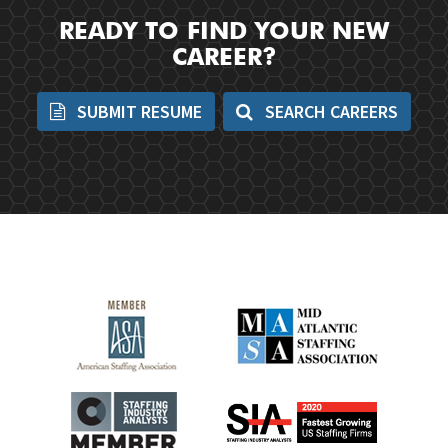
READY TO FIND YOUR NEW
CAREER?
SUBMIT RESUME
SEARCH CAREERS