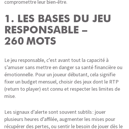
compromettre leur bien‑être.
1. LES BASES DU JEU
RESPONSABLE –
260 MOTS
Le jeu responsable, c’est avant tout la capacité à
s’amuser sans mettre en danger sa santé financière ou
émotionnelle. Pour un joueur débutant, cela signifie
fixer un budget mensuel, choisir des jeux dont le RTP
(return to player) est connu et respecter les limites de
mise.
Les signaux d’alerte sont souvent subtils : jouer
plusieurs heures d’affilée, augmenter les mises pour
récupérer des pertes, ou sentir le besoin de jouer dès le