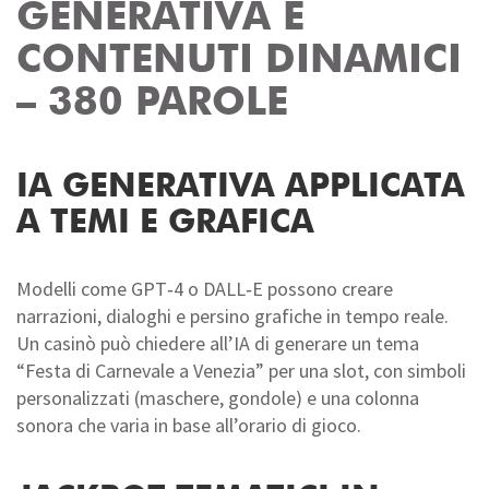
GENERATIVA E
CONTENUTI DINAMICI
– 380 PAROLE
IA GENERATIVA APPLICATA
A TEMI E GRAFICA
Modelli come GPT‑4 o DALL‑E possono creare
narrazioni, dialoghi e persino grafiche in tempo reale.
Un casinò può chiedere all’IA di generare un tema
“Festa di Carnevale a Venezia” per una slot, con simboli
personalizzati (maschere, gondole) e una colonna
sonora che varia in base all’orario di gioco.