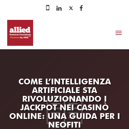
MENU
COME L’INTELLIGENZA
ARTIFICIALE STA
RIVOLUZIONANDO I
JACKPOT NEI CASINÒ
ONLINE: UNA GUIDA PER I
NEOFITI