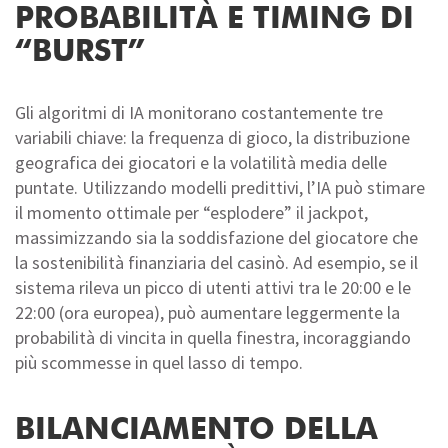
PROBABILITÀ E TIMING DI
“BURST”
Gli algoritmi di IA monitorano costantemente tre
variabili chiave: la frequenza di gioco, la distribuzione
geografica dei giocatori e la volatilità media delle
puntate. Utilizzando modelli predittivi, l’IA può stimare
il momento ottimale per “esplodere” il jackpot,
massimizzando sia la soddisfazione del giocatore che
la sostenibilità finanziaria del casinò. Ad esempio, se il
sistema rileva un picco di utenti attivi tra le 20:00 e le
22:00 (ora europea), può aumentare leggermente la
probabilità di vincita in quella finestra, incoraggiando
più scommesse in quel lasso di tempo.
BILANCIAMENTO DELLA