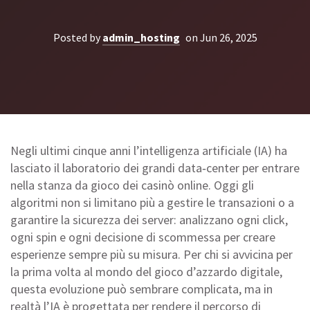
Posted by
admin_hosting
on Jun 26, 2025
Negli ultimi cinque anni l’intelligenza artificiale (IA) ha
lasciato il laboratorio dei grandi data‑center per entrare
nella stanza da gioco dei casinò online. Oggi gli
algoritmi non si limitano più a gestire le transazioni o a
garantire la sicurezza dei server: analizzano ogni click,
ogni spin e ogni decisione di scommessa per creare
esperienze sempre più su misura. Per chi si avvicina per
la prima volta al mondo del gioco d’azzardo digitale,
questa evoluzione può sembrare complicata, ma in
realtà l’IA è progettata per rendere il percorso di