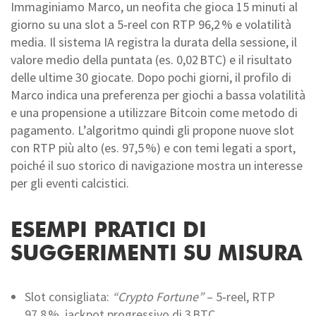
Immaginiamo Marco, un neofita che gioca 15 minuti al
giorno su una slot a 5‑reel con RTP 96,2 % e volatilità
media. Il sistema IA registra la durata della sessione, il
valore medio della puntata (es. 0,02 BTC) e il risultato
delle ultime 30 giocate. Dopo pochi giorni, il profilo di
Marco indica una preferenza per giochi a bassa volatilità
e una propensione a utilizzare Bitcoin come metodo di
pagamento. L’algoritmo quindi gli propone nuove slot
con RTP più alto (es. 97,5 %) e con temi legati a sport,
poiché il suo storico di navigazione mostra un interesse
per gli eventi calcistici.
ESEMPI PRATICI DI
SUGGERIMENTI SU MISURA
Slot consigliata:
“Crypto Fortune”
– 5‑reel, RTP
97,8 %, jackpot progressivo di 3 BTC.