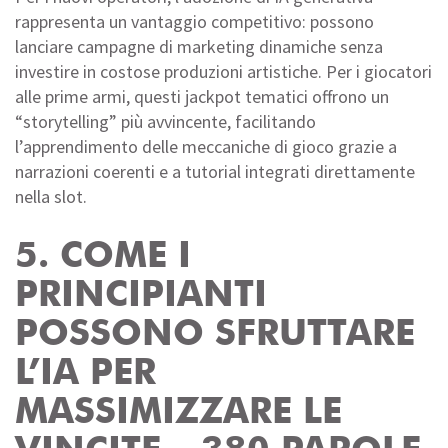
rappresenta un vantaggio competitivo: possono
lanciare campagne di marketing dinamiche senza
investire in costose produzioni artistiche. Per i giocatori
alle prime armi, questi jackpot tematici offrono un
“storytelling” più avvincente, facilitando
l’apprendimento delle meccaniche di gioco grazie a
narrazioni coerenti e a tutorial integrati direttamente
nella slot.
5. COME I
PRINCIPIANTI
POSSONO SFRUTTARE
L’IA PER
MASSIMIZZARE LE