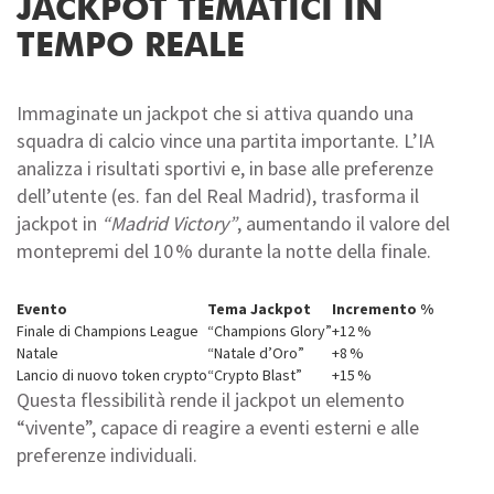
JACKPOT TEMATICI IN
TEMPO REALE
Immaginate un jackpot che si attiva quando una
squadra di calcio vince una partita importante. L’IA
analizza i risultati sportivi e, in base alle preferenze
dell’utente (es. fan del Real Madrid), trasforma il
jackpot in
“Madrid Victory”
, aumentando il valore del
montepremi del 10 % durante la notte della finale.
Evento
Tema Jackpot
Incremento %
Finale di Champions League
“Champions Glory”
+12 %
Natale
“Natale d’Oro”
+8 %
Lancio di nuovo token crypto
“Crypto Blast”
+15 %
Questa flessibilità rende il jackpot un elemento
“vivente”, capace di reagire a eventi esterni e alle
preferenze individuali.