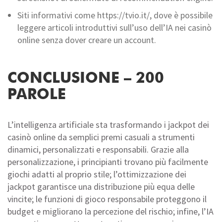
Siti informativi come https://tvio.it/, dove è possibile
leggere articoli introduttivi sull’uso dell’IA nei casinò
online senza dover creare un account.
CONCLUSIONE – 200
PAROLE
L’intelligenza artificiale sta trasformando i jackpot dei
casinò online da semplici premi casuali a strumenti
dinamici, personalizzati e responsabili. Grazie alla
personalizzazione, i principianti trovano più facilmente
giochi adatti al proprio stile; l’ottimizzazione dei
jackpot garantisce una distribuzione più equa delle
vincite; le funzioni di gioco responsabile proteggono il
budget e migliorano la percezione del rischio; infine, l’IA