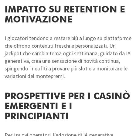
IMPATTO SU RETENTION E
MOTIVAZIONE
I giocatori tendono a restare più a lungo su piattaforme
che offrono contenuti freschi e personalizzati. Un
jackpot che cambia tema ogni settimana, guidato da IA
generativa, crea una sensazione di novità continua,
spingendo i neofiti a provare più slot e a monitorare le
variazioni del montepremi.
PROSPETTIVE PER I CASINÒ
EMERGENTI E I
PRINCIPIANTI
Per i nuovi operatori, l’adozione di IA generativa