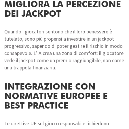
MIGLIORA LA PERCEZIONE
DEI JACKPOT
Quando i giocatori sentono che il loro benessere è
tutelato, sono più propensi a investire in un jackpot
progressivo, sapendo di poter gestire il rischio in modo
consapevole. L’IA crea una zona di comfort: il giocatore
vede il jackpot come un premio raggiungibile, non come
una trappola finanziaria.
INTEGRAZIONE CON
NORMATIVE EUROPEE E
BEST PRACTICE
Le direttive UE sul gioco responsabile richiedono