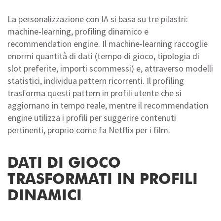
La personalizzazione con IA si basa su tre pilastri:
machine‑learning, profiling dinamico e
recommendation engine. Il machine‑learning raccoglie
enormi quantità di dati (tempo di gioco, tipologia di
slot preferite, importi scommessi) e, attraverso modelli
statistici, individua pattern ricorrenti. Il profiling
trasforma questi pattern in profili utente che si
aggiornano in tempo reale, mentre il recommendation
engine utilizza i profili per suggerire contenuti
pertinenti, proprio come fa Netflix per i film.
DATI DI GIOCO
TRASFORMATI IN PROFILI
DINAMICI