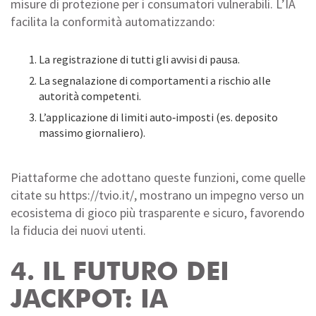
misure di protezione per i consumatori vulnerabili. L’IA
facilita la conformità automatizzando:
La registrazione di tutti gli avvisi di pausa.
La segnalazione di comportamenti a rischio alle
autorità competenti.
L’applicazione di limiti auto‑imposti (es. deposito
massimo giornaliero).
Piattaforme che adottano queste funzioni, come quelle
citate su https://tvio.it/, mostrano un impegno verso un
ecosistema di gioco più trasparente e sicuro, favorendo
la fiducia dei nuovi utenti.
4. IL FUTURO DEI
JACKPOT: IA