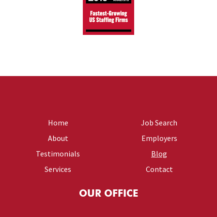
Home
Job Search
About
Employers
Testimonials
Blog
Services
Contact
OUR OFFICE