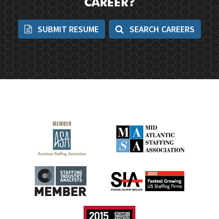
CAREER?
SUBMIT RESUME
SEARCH CAREERS