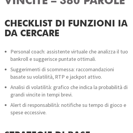
VINCITE – 380 PAROLE
CHECKLIST DI FUNZIONI IA
DA CERCARE
Personal coach: assistente virtuale che analizza il tuo
bankroll e suggerisce puntate ottimali.
Suggerimenti di scommessa: raccomandazioni
basate su volatilità, RTP e jackpot attivo.
Analisi di volatilità: grafico che indica la probabilità di
grandi vincite in tempi brevi.
Alert di responsabilità: notifiche su tempo di gioco e
spese eccessive.