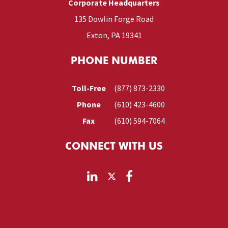
Corporate Headquarters
135 Dowlin Forge Road
Exton, PA 19341
PHONE NUMBER
Toll-Free
(877) 873-2330
Phone
(610) 423-4600
Fax
(610) 594-7064
CONNECT WITH US