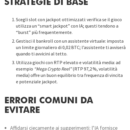
STRATEGIE DI BASE
Scegli slot con jackpot ottimizzati: verifica se il gioco
utilizza un “smart jackpot” con IA; questi tendono a
“burst” più frequentemente.
Gestisci il bankroll con un assistente virtuale: imposta
un limite giornaliero di 0,02 BTC; l’assistente ti avviserà
quando ti avvicini al tetto.
Utilizza giochi con RTP elevato e volatilità media: ad
esempio
“Mega Crypto Reel”
(RTP 97,2 %, volatilità
media) offre un buon equilibrio tra frequenza di vincita
e potenziale jackpot.
ERRORI COMUNI DA
EVITARE
Affidarsi ciecamente ai suggerimenti: l’IA fornisce