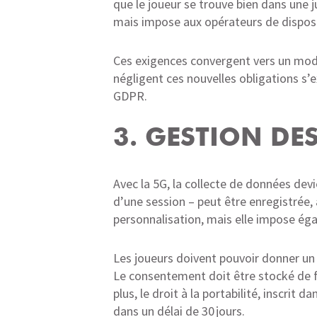
que le joueur se trouve bien dans une j
mais impose aux opérateurs de disposer
Ces exigences convergent vers un modè
négligent ces nouvelles obligations s’
GDPR.
3. GESTION DE
Avec la 5G, la collecte de données dev
d’une session – peut être enregistrée,
personnalisation, mais elle impose ég
Les joueurs doivent pouvoir donner un
Le consentement doit être stocké de fa
plus, le droit à la portabilité, inscri
dans un délai de 30 jours.