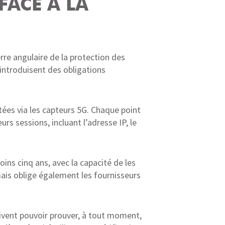
FACE À LA
erre angulaire de la protection des
introduisent des obligations
ées via les capteurs 5G. Chaque point
urs sessions, incluant l’adresse IP, le
s cinq ans, avec la capacité de les
mais oblige également les fournisseurs
oivent pouvoir prouver, à tout moment,