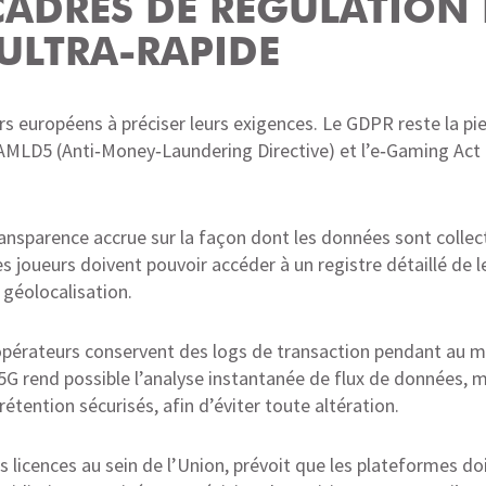
ADRES DE RÉGULATION 
ULTRA‑RAPIDE
eurs européens à préciser leurs exigences. Le GDPR reste la pi
 AMLD5 (Anti‑Money‑Laundering Directive) et l’e‑Gaming Act 
sparence accrue sur la façon dont les données sont collect
s joueurs doivent pouvoir accéder à un registre détaillé de le
géolocalisation.
rateurs conservent des logs de transaction pendant au moin
a 5G rend possible l’analyse instantanée de flux de données, 
tention sécurisés, afin d’éviter toute altération.
es licences au sein de l’Union, prévoit que les plateformes d