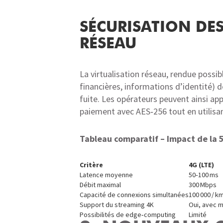
SÉCURISATION DES
RÉSEAU
La virtualisation réseau, rendue possi
financières, informations d’identité) 
fuite. Les opérateurs peuvent ainsi ap
paiement avec AES‑256 tout en utilisan
Tableau comparatif – Impact de la 
Critère
4G (LTE)
Latence moyenne
50‑100 ms
Débit maximal
300 Mbps
Capacité de connexions simultanées
100 000 / k
Support du streaming 4K
Oui, avec 
Possibilités de edge‑computing
Limité