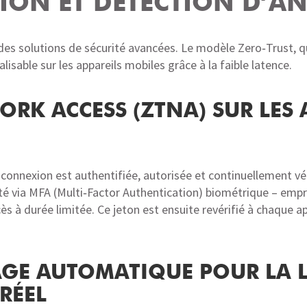
ION ET DÉTECTION D’A
 des solutions de sécurité avancées. Le modèle Zero‑Trust, q
lisable sur les appareils mobiles grâce à la faible latence.
RK ACCESS (ZTNA) SUR LES 
nnexion est authentifiée, autorisée et continuellement véri
ntité via MFA (Multi‑Factor Authentication) biométrique – emp
cès à durée limitée. Ce jeton est ensuite revérifié à chaque 
SAGE AUTOMATIQUE POUR LA 
RÉEL