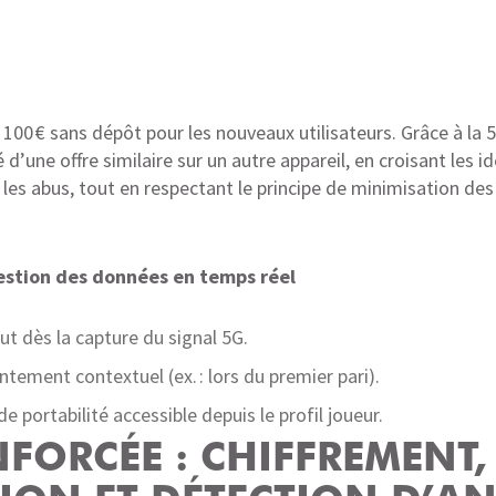
00 € sans dépôt pour les nouveaux utilisateurs. Grâce à la 5
é d’une offre similaire sur un autre appareil, en croisant les 
e les abus, tout en respectant le principe de minimisation de
gestion des données en temps réel
ut dès la capture du signal 5G.
ement contextuel (ex. : lors du premier pari).
 portabilité accessible depuis le profil joueur.
NFORCÉE : CHIFFREMENT,