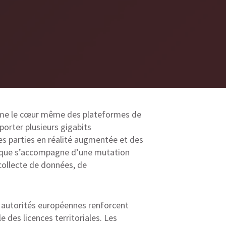
forme le cœur même des plateformes de
porter plusieurs gigabits
s parties en réalité augmentée et des
chnique s’accompagne d’une mutation
collecte de données, de
es autorités européennes renforcent
 des licences territoriales. Les