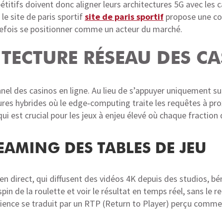
titifs doivent donc aligner leurs architectures 5G avec les c
le site de paris sportif
site de paris sportif
propose une coll
outefois se positionner comme un acteur du marché.
HITECTURE RÉSEAU DES C
nel des casinos en ligne. Au lieu de s’appuyer uniquement sur
res hybrides où le edge‑computing traite les requêtes à prox
qui est crucial pour les jeux à enjeu élevé où chaque fracti
EAMING DES TABLES DE JEU
en direct, qui diffusent des vidéos 4K depuis des studios, bé
pin de la roulette et voir le résultat en temps réel, sans le r
rience se traduit par un RTP (Return to Player) perçu comme 