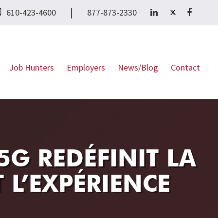
|
610-423-4600
877-873-2330
Job Hunters
Employers
News/Blog
Contact
5G REDÉFINIT LA
 L’EXPÉRIENCE