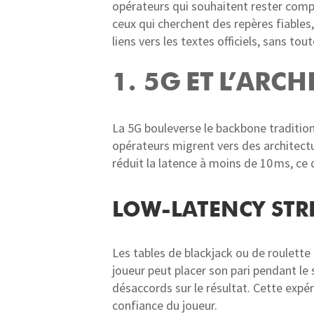
opérateurs qui souhaitent rester compé
ceux qui cherchent des repères fiables, 
liens vers les textes officiels, sans t
1. 5G ET L’ARC
La 5G bouleverse le backbone tradition
opérateurs migrent vers des architectu
réduit la latence à moins de 10 ms, ce 
LOW‑LATENCY STR
Les tables de blackjack ou de roulette 
joueur peut placer son pari pendant le s
désaccords sur le résultat. Cette expé
confiance du joueur.