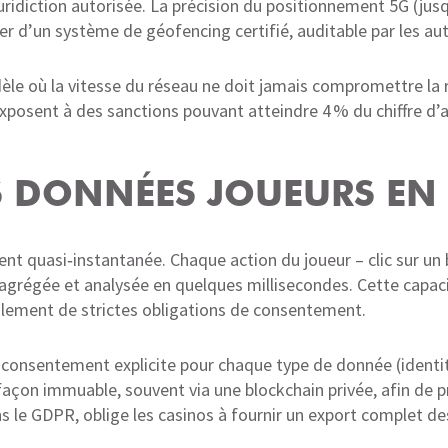
uridiction autorisée. La précision du positionnement 5G (jusqu
 d’un système de géofencing certifié, auditable par les aut
le où la vitesse du réseau ne doit jamais compromettre la ri
exposent à des sanctions pouvant atteindre 4 % du chiffre d’a
S DONNÉES JOUEURS EN 
ient quasi‑instantanée. Chaque action du joueur – clic sur 
 agrégée et analysée en quelques millisecondes. Cette capac
alement de strictes obligations de consentement.
 consentement explicite pour chaque type de donnée (identit
çon immuable, souvent via une blockchain privée, afin de pro
t dans le GDPR, oblige les casinos à fournir un export comple