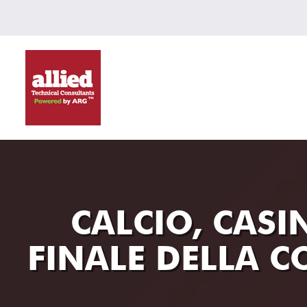
CALCIO, CASI
FINALE DELLA 