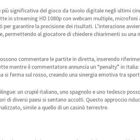
 più significativa del gioco da tavolo digitale negli ultimi ci
ette in streaming HD 1080p con webcam multiple, microfoni a
ti per garantire la precisione dei risultati. L’interazione avvi
e, permettendo al giocatore di chiedere chiarimenti su una 
ossono commentare le partite in diretta, inserendo riferime
ette mentre il commentatore annuncia un “penalty” in Italia: 
na si ferma sul rosso, creando una sinergia emotiva tra sport
ltilingue: un crupié italiano, uno spagnolo e uno tedesco p
ori di diversi paesi si sentano accolti. Questo approccio ridu
alizzato, simile a quello di un casinò terrestre.