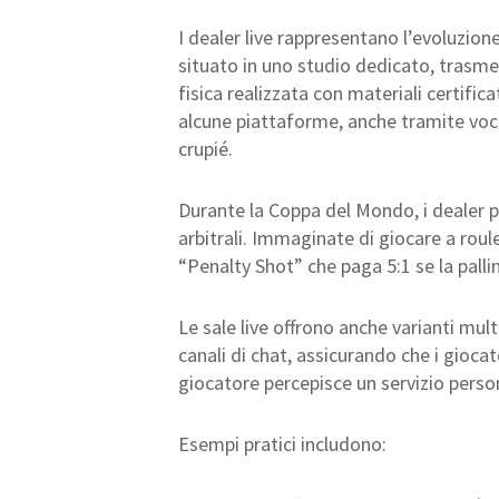
I dealer live rappresentano l’evoluzione
situato in uno studio dedicato, trasm
fisica realizzata con materiali certifica
alcune piattaforme, anche tramite voc
crupié.
Durante la Coppa del Mondo, i dealer p
arbitrali. Immaginate di giocare a roul
“Penalty Shot” che paga 5:1 se la palli
Le sale live offrono anche varianti mu
canali di chat, assicurando che i giocat
giocatore percepisce un servizio person
Esempi pratici includono: