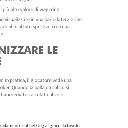
l più alto valore di wagering.
o visualizzate in una barra laterale che
ati al risultato sportivo crea una
e.
NIZZARE LE
E
. In pratica, il giocatore vede una
oker. Quando la palla da calcio si
out immediato calcolato al volo.
fluidamente dal betting al gioco da tavolo.