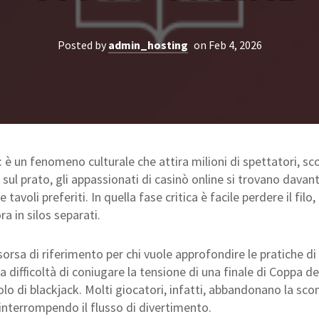
Posted by
admin_hosting
on Feb 4, 2026
 è un fenomeno culturale che attira milioni di spettatori, sc
sul prato, gli appassionati di casinò online si trovano davanti
tavoli preferiti. In quella fase critica è facile perdere il fil
a in silos separati.
isorsa di riferimento per chi vuole approfondire le pratiche d
è la difficoltà di coniugare la tensione di una finale di Coppa 
lo di blackjack. Molti giocatori, infatti, abbandonano la sc
 interrompendo il flusso di divertimento.