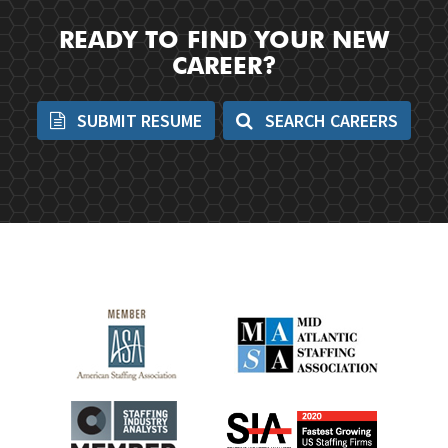
READY TO FIND YOUR NEW
CAREER?
SUBMIT RESUME
SEARCH CAREERS