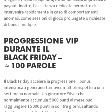
payout. Inoltre, l’assistenza dedicata permette di
intervenire rapidamente in caso di comportamenti
anomali, come sessioni di gioco prolungate o richieste
di bonus multiple.
PROGRESSIONE VIP
DURANTE IL
BLACK FRIDAY –
≈ 100 PAROLE
Il Black Friday accelera la progressione: i bonus
intensificati generano turnover multipli rispetto a una
settimana normale. Un giocatore Silver che
normalmente accumula 5 000 punti al mese può
raggiungere 15 000 punti in soli tre giorni, saltando