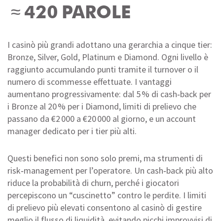
≈ 420 PAROLE
I casinò più grandi adottano una gerarchia a cinque tier:
Bronze, Silver, Gold, Platinum e Diamond. Ogni livello è
raggiunto accumulando punti tramite il turnover o il
numero di scommesse effettuate. I vantaggi
aumentano progressivamente: dal 5 % di cash‑back per
i Bronze al 20 % per i Diamond, limiti di prelievo che
passano da €2 000 a €20 000 al giorno, e un account
manager dedicato per i tier più alti.
Questi benefici non sono solo premi, ma strumenti di
risk‑management per l’operatore. Un cash‑back più alto
riduce la probabilità di churn, perché i giocatori
percepiscono un “cuscinetto” contro le perdite. I limiti
di prelievo più elevati consentono al casinò di gestire
meglio il flusso di liquidità, evitando picchi improvvisi di