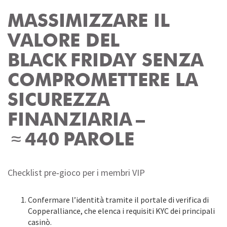
MASSIMIZZARE IL
VALORE DEL
BLACK FRIDAY SENZA
COMPROMETTERE LA
SICUREZZA
FINANZIARIA –
≈ 440 PAROLE
Checklist pre‑gioco per i membri VIP
Confermare l’identità tramite il portale di verifica di
Copperalliance, che elenca i requisiti KYC dei principali
casinò.