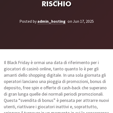
RISCHIO
Posted by
admin_hosting
on Jun 17, 2025
Il Black Friday è ormai una data di riferimento per i
giocatori di casinò online, tanto quanto lo è per gli
amanti dello shopping digitale. In una sola giornata gli
operatori lanciano una pioggia di promozioni, bonus di
deposito, free spin e offerte di cash‑back che superano
di gran lunga quelle dei normali periodi promozionali.
Questa “svendita di bonus” è pensata per attrarre nuovi
utenti, riattivare i giocatori inattivi e, soprattutto,
spingere il turnover in un momento in cui la concorrenza