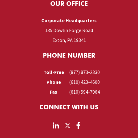
OUR OFFICE
Corporate Headquarters
135 Dowlin Forge Road
Exton, PA 19341
PHONE NUMBER
Toll-Free
(877) 873-2330
Phone
(610) 423-4600
Fax
(610) 594-7064
CONNECT WITH US