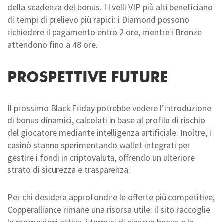
della scadenza del bonus. I livelli VIP più alti beneficiano
di tempi di prelievo più rapidi: i Diamond possono
richiedere il pagamento entro 2 ore, mentre i Bronze
attendono fino a 48 ore.
PROSPETTIVE FUTURE
Il prossimo Black Friday potrebbe vedere l’introduzione
di bonus dinamici, calcolati in base al profilo di rischio
del giocatore mediante intelligenza artificiale. Inoltre, i
casinò stanno sperimentando wallet integrati per
gestire i fondi in criptovaluta, offrendo un ulteriore
strato di sicurezza e trasparenza.
Per chi desidera approfondire le offerte più competitive,
Copperalliance rimane una risorsa utile: il sito raccoglie
le promozioni attive, i termini di ciascun bonus e le