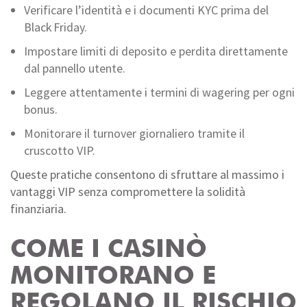
Verificare l’identità e i documenti KYC prima del
Black Friday.
Impostare limiti di deposito e perdita direttamente
dal pannello utente.
Leggere attentamente i termini di wagering per ogni
bonus.
Monitorare il turnover giornaliero tramite il
cruscotto VIP.
Queste pratiche consentono di sfruttare al massimo i
vantaggi VIP senza compromettere la solidità
finanziaria.
COME I CASINÒ
MONITORANO E
REGOLANO IL RISCHIO