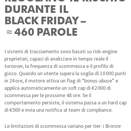
DURANTE IL
BLACK FRIDAY –
≈ 460 PAROLE
I sistemi di tracciamento sono basati su risk‑engine
proprietari, capaci di analizzare in tempo reale il
turnover, la frequenza di scommessa e il profilo di
gioco. Quando un utente supera la soglia di 10 000 punti
in 24 ore, il motore attiva un flag di “bonus‑abuse” e
applica automaticamente un soft cap di €2 000 di
scommessa per le prossime 48 ore. Se il
comportamento persiste, il sistema passa a un hard cap
di €500 e invia una notifica al team di compliance.
Le limitazioni di scommessa variano per tier: i Bronze