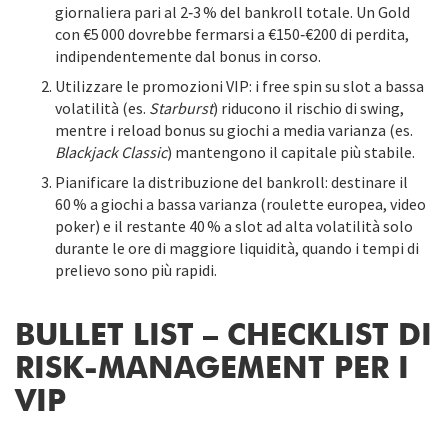
giornaliera pari al 2‑3 % del bankroll totale. Un Gold
con €5 000 dovrebbe fermarsi a €150‑€200 di perdita,
indipendentemente dal bonus in corso.
Utilizzare le promozioni VIP: i free spin su slot a bassa
volatilità (es.
Starburst
) riducono il rischio di swing,
mentre i reload bonus su giochi a media varianza (es.
Blackjack Classic
) mantengono il capitale più stabile.
Pianificare la distribuzione del bankroll: destinare il
60 % a giochi a bassa varianza (roulette europea, video
poker) e il restante 40 % a slot ad alta volatilità solo
durante le ore di maggiore liquidità, quando i tempi di
prelievo sono più rapidi.
BULLET LIST – CHECKLIST DI
RISK‑MANAGEMENT PER I
VIP