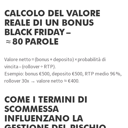
CALCOLO DEL VALORE
REALE DI UN BONUS
BLACK FRIDAY –
≈ 80 PAROLE
Valore netto = (bonus + deposito) × probabilità di
vincita – (rollover ÷ RTP).
Esempio: bonus €500, deposito €500, RTP medio 96 %,
rollover 30x → valore netto ≈ €400.
COME I TERMINI DI
SCOMMESSA
INFLUENZANO LA