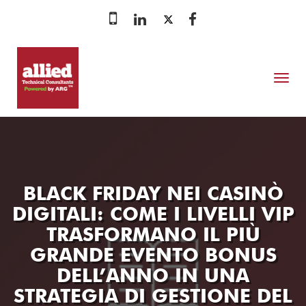
MENU
BLACK FRIDAY NEI CASINÒ
DIGITALI: COME I LIVELLI VIP
TRASFORMANO IL PIÙ
GRANDE EVENTO BONUS
DELL’ANNO IN UNA
STRATEGIA DI GESTIONE DEL