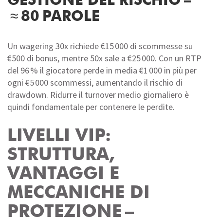
GESTIONE DEL RISCHIO –
≈ 80 PAROLE
Un wagering 30x richiede €15 000 di scommesse su
€500 di bonus, mentre 50x sale a €25 000. Con un RTP
del 96 % il giocatore perde in media €1 000 in più per
ogni €5 000 scommessi, aumentando il rischio di
drawdown. Ridurre il turnover medio giornaliero è
quindi fondamentale per contenere le perdite.
LIVELLI VIP:
STRUTTURA,
VANTAGGI E
MECCANICHE DI
PROTEZIONE –