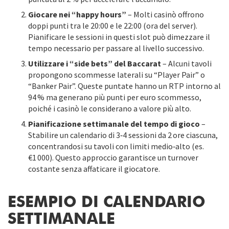
Giocare nei “happy hours”
– Molti casinò offrono
doppi punti tra le 20:00 e le 22:00 (ora del server).
Pianificare le sessioni in questi slot può dimezzare il
tempo necessario per passare al livello successivo.
Utilizzare i “side bets” del Baccarat
– Alcuni tavoli
propongono scommesse laterali su “Player Pair” o
“Banker Pair”. Queste puntate hanno un RTP intorno al
94 % ma generano più punti per euro scommesso,
poiché i casinò le considerano a valore più alto.
Pianificazione settimanale del tempo di gioco
–
Stabilire un calendario di 3‑4 sessioni da 2 ore ciascuna,
concentrandosi su tavoli con limiti medio‑alto (es.
€1 000). Questo approccio garantisce un turnover
costante senza affaticare il giocatore.
ESEMPIO DI CALENDARIO
SETTIMANALE