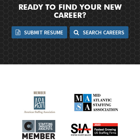
READY TO FIND YOUR NEW
CAREER?
SUBMIT RESUME
SEARCH CAREERS