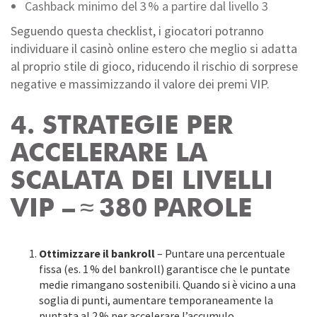
Cashback minimo del 3 % a partire dal livello 3
Seguendo questa checklist, i giocatori potranno
individuare il casinò online estero che meglio si adatta
al proprio stile di gioco, riducendo il rischio di sorprese
negative e massimizzando il valore dei premi VIP.
4. STRATEGIE PER
ACCELERARE LA
SCALATA DEI LIVELLI
VIP – ≈ 380 PAROLE
Ottimizzare il bankroll
– Puntare una percentuale
fissa (es. 1 % del bankroll) garantisce che le puntate
medie rimangano sostenibili. Quando si è vicino a una
soglia di punti, aumentare temporaneamente la
puntata al 2 % per accelerare l’accumulo.