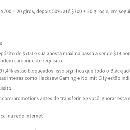
 $700 + 20 giros, depois 50% até $700 + 20 giros e, em segu
us
pósito de $700 e sua aposta máxima passa a ser de $14 po
odem cumprir este requisito.
7,4% estão bloqueados: isso significa que todo o Blackjac
as inteiras como Hacksaw Gaming e Nolimit City estão indi
isito.
t.com/promotions antes de transferir. Se você ignorar esta 
cal na rede Internet