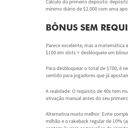
Cálculo do primeiro depósito: depósi
mínimo diário de $2.000 com uma apo
BÔNUS SEM REQUIS
Parece excelente, mas a matemática e
$100 em slots = desbloqueie um bônus
Para desbloquear o total de $700, é ne
sentido para jogadores que já aposta
A realidade: O requisito de 40x tem m
ativação manual antes do seu primeir
Alternativa muito melhor: Evite comp
milhão e o rakeback regular de 10% (a