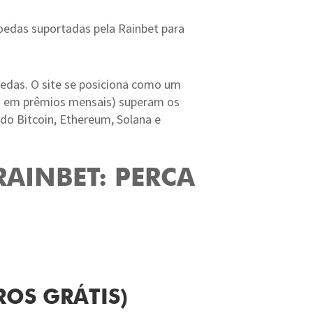
moedas suportadas pela Rainbet para
edas. O site se posiciona como um
ão em prêmios mensais) superam os
do Bitcoin, Ethereum, Solana e
AINBET: PERCA
ROS GRÁTIS)