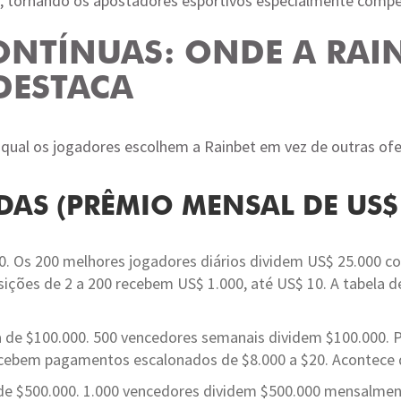
a, tornando os apostadores esportivos especialmente compet
NTÍNUAS: ONDE A RAI
DESTACA
 qual os jogadores escolhem a Rainbet em vez de outras ofe
DAS (PRÊMIO MENSAL DE US$
00. Os 200 melhores jogadores diários dividem US$ 25.000 
sições de 2 a 200 recebem US$ 1.000, até US$ 10. A tabela de
de $100.000. 500 vencedores semanais dividem $100.000. Pr
ecebem pagamentos escalonados de $8.000 a $20. Acontece
de $500.000. 1.000 vencedores dividem $500.000 mensalment