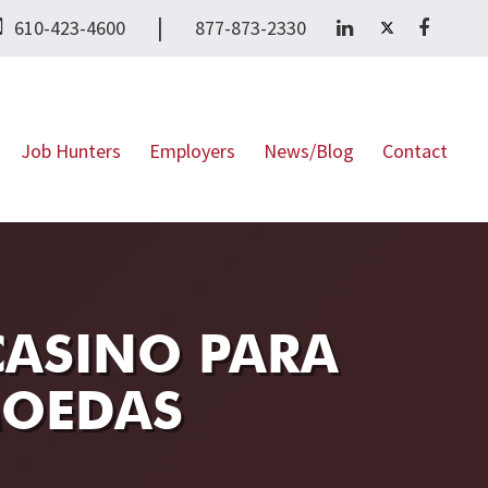
|
610-423-4600
877-873-2330
Job Hunters
Employers
News/Blog
Contact
CASINO PARA
MOEDAS