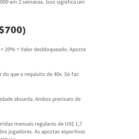
000 em 2 semanas. Isso significa um
$700)
% × 20% = Valor desbloqueado. Aposte
r do que o requisito de 40x. Só faz
ntidade absurda. Ambos precisam de
ridas mensais regulares de US$ 1,7
dos jogadores. As apostas esportivas