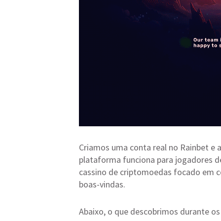
Criamos uma conta real no Rainbet e a
plataforma funciona para jogadores 
cassino de criptomoedas focado em c
boas-vindas.
Abaixo, o que descobrimos durante os 