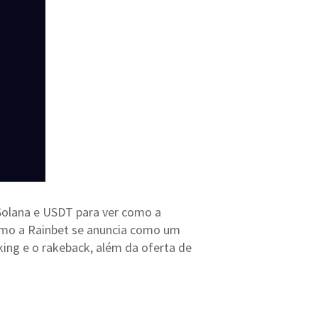
 Solana e USDT para ver como a
omo a Rainbet se anuncia como um
ng e o rakeback, além da oferta de