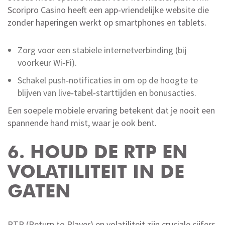
Scoripro Casino heeft een app‑vriendelijke website die
zonder haperingen werkt op smartphones en tablets.
Zorg voor een stabiele internetverbinding (bij
voorkeur Wi‑Fi).
Schakel push‑notificaties in om op de hoogte te
blijven van live‑tabel‑starttijden en bonusacties.
Een soepele mobiele ervaring betekent dat je nooit een
spannende hand mist, waar je ook bent.
6. HOUD DE RTP EN
VOLATILITEIT IN DE
GATEN
RTP (Return to Player) en volatiliteit zijn cruciale cijfers