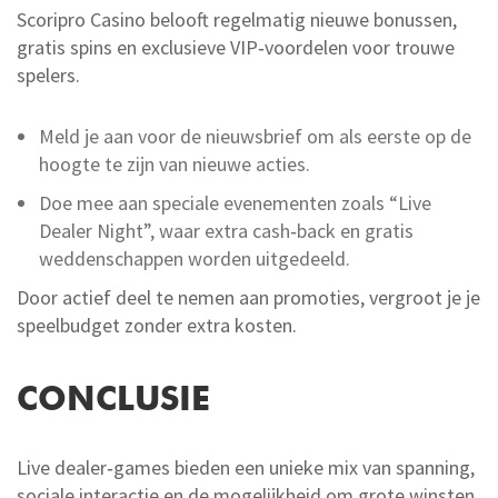
Scoripro Casino belooft regelmatig nieuwe bonussen,
gratis spins en exclusieve VIP‑voordelen voor trouwe
spelers.
Meld je aan voor de nieuwsbrief om als eerste op de
hoogte te zijn van nieuwe acties.
Doe mee aan speciale evenementen zoals “Live
Dealer Night”, waar extra cash‑back en gratis
weddenschappen worden uitgedeeld.
Door actief deel te nemen aan promoties, vergroot je je
speelbudget zonder extra kosten.
CONCLUSIE
Live dealer‑games bieden een unieke mix van spanning,
sociale interactie en de mogelijkheid om grote winsten