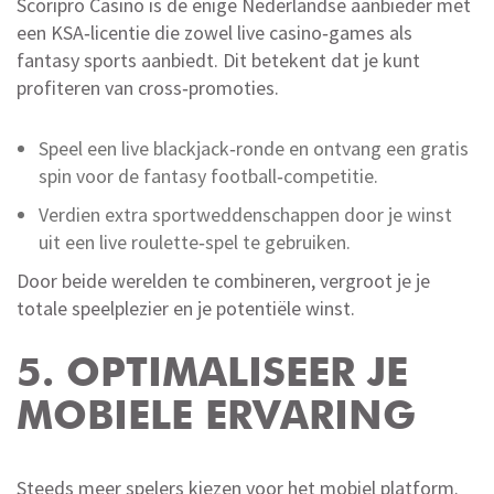
Scoripro Casino is de enige Nederlandse aanbieder met
een KSA‑licentie die zowel live casino‑games als
fantasy sports aanbiedt. Dit betekent dat je kunt
profiteren van cross‑promoties.
Speel een live blackjack‑ronde en ontvang een gratis
spin voor de fantasy football‑competitie.
Verdien extra sportweddenschappen door je winst
uit een live roulette‑spel te gebruiken.
Door beide werelden te combineren, vergroot je je
totale speelplezier en je potentiële winst.
5. OPTIMALISEER JE
MOBIELE ERVARING
Steeds meer spelers kiezen voor het mobiel platform.