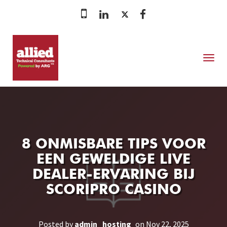
MENU
8 ONMISBARE TIPS VOOR
EEN GEWELDIGE LIVE
DEALER‑ERVARING BIJ
SCORIPRO CASINO
Posted by
admin_hosting
on Nov 22, 2025