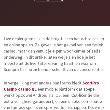
Live dealer‑games zijn de brug tussen het echte casino
en online spelen. Ze geven je het gevoel van een fysiek
casino, maar dan vanuit je eigen woonkamer of zelfs
onderweg. In dit artikel laten we je zien hoe je het
meeste uit de live‑tafel‑ervaring haalt, en waarom
Scoripro Casino zich onderscheidt van de concurrentie.
In vergelijking met andere platforms biedt
ScoriPro
Casino casino NL
een mobiel platform dat soepel
werkt op zowel Android als iOS, een KSA‑licentie die
extra veiligheid garandeert, en een unieke combinatie
van fantasy sports en sportweddenschappen. Deze mix