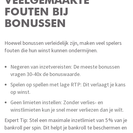
VEELGEMAAKTE
FOUTEN BIJ
BONUSSEN
Hoewel bonussen verleidelijk zijn, maken veel spelers
fouten die hun winst kunnen ondermijnen.
Negeren van inzetvereisten: De meeste bonussen
vragen 30‑40x de bonuswaarde.
Spelen op spellen met lage RTP: Dit verlaagt je kans
op winst.
Geen limieten instellen: Zonder verlies‑ en
winstlimieten kun je snel meer verliezen dan je wilt.
Expert Tip: Stel een maximale inzetlimiet van 5 % van je
bankroll per spin. Dit helpt je bankroll te beschermen en