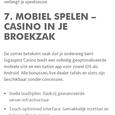
verlengt je speelsessie.
7. MOBIEL SPELEN –
CASINO IN JE
BROEKZAK
De zomer betekent vaak dat je onderweg bent.
Gigaspinz Casino biedt een volledig geoptimaliseerde
mobiele site en een native app voor zowel iOS als
Android. Alle bonussen, live dealer tafels en slots zijn
beschikbaar zonder concessies.
Snelle laadtijden: Dankzij geavanceerde
server‑infrastructuur.
Touch‑optimised interface: Gemakkelijk inzetten en