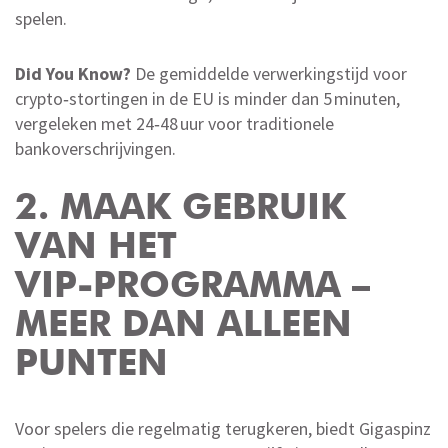
spelen.
Did You Know?
De gemiddelde verwerkingstijd voor
crypto‑stortingen in de EU is minder dan 5 minuten,
vergeleken met 24‑48 uur voor traditionele
bankoverschrijvingen.
2. MAAK GEBRUIK
VAN HET
VIP‑PROGRAMMA –
MEER DAN ALLEEN
PUNTEN
Voor spelers die regelmatig terugkeren, biedt Gigaspinz