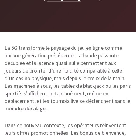
La 5G transforme le paysage du jeu en ligne comme
aucune génération précédente. La bande passante
décuplée et la latence quasi nulle permettent aux
joueurs de profiter d’une fluidité comparable à celle
d’un casino physique, mais depuis le creux de la main.
Les machines à sous, les tables de blackjack ou les paris
sportifs s’affichent instantanément, même en
déplacement, et les tournois live se déclenchent sans le
moindre décalage.
Dans ce nouveau contexte, les opérateurs réinventent
leurs offres promotionnelles. Les bonus de bienvenue,