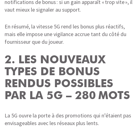
notifications de bonus : si un gain apparaît « trop vite », il
vaut mieux le signaler au support.
En résumé, la vitesse 5G rend les bonus plus réactifs,
mais elle impose une vigilance accrue tant du côté du
fournisseur que du joueur.
2. LES NOUVEAUX
TYPES DE BONUS
RENDUS POSSIBLES
PAR LA 5G – 280 MOTS
La 5G ouvre la porte à des promotions qui n’étaient pas
envisageables avec les réseaux plus lents.