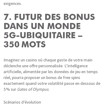
exigences.
7. FUTUR DES BONUS
DANS UN MONDE
5G‑UBIQUITAIRE –
350 MOTS
Imaginez un casino où chaque geste de votre main
déclenche une offre personnalisée. L’intelligence
artificielle, alimentée par les données de jeu en temps
réel, pourra proposer un bonus de free spins
exactement quand votre volatilité passe en dessous de
5 % sur
Gates of Olympus
.
Scénarios d’évolution