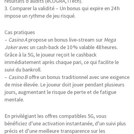
résultats d’audits (eCOGRA, iTech).
3. Comparer la validité – Un bonus qui expire en 24 h
impose un rythme de jeu risqué.
Cas pratiques
–
Casino A
propose un bonus live‑stream sur
Mega
Joker
avec un cash‑back de 10 % valable 48 heures.
Grâce à la 5G, le joueur reçoit le cashback
immédiatement après chaque pari, ce qui facilite le
suivi du bankroll.
–
Casino B
offre un bonus traditionnel avec une exigence
de mise élevée. Le joueur doit jouer pendant plusieurs
jours, augmentant le risque de perte et de fatigue
mentale.
En privilégiant les offres compatibles 5G, vous
bénéficiez d’une activation instantanée, d’un suivi plus
précis et d’une meilleure transparence sur les