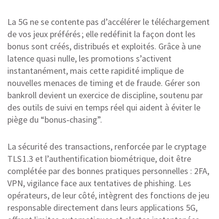
La 5G ne se contente pas d’accélérer le téléchargement
de vos jeux préférés ; elle redéfinit la façon dont les
bonus sont créés, distribués et exploités. Grâce à une
latence quasi nulle, les promotions s’activent
instantanément, mais cette rapidité implique de
nouvelles menaces de timing et de fraude. Gérer son
bankroll devient un exercice de discipline, soutenu par
des outils de suivi en temps réel qui aident à éviter le
piège du “bonus‑chasing”.
La sécurité des transactions, renforcée par le cryptage
TLS 1.3 et l’authentification biométrique, doit être
complétée par des bonnes pratiques personnelles : 2FA,
VPN, vigilance face aux tentatives de phishing. Les
opérateurs, de leur côté, intègrent des fonctions de jeu
responsable directement dans leurs applications 5G,