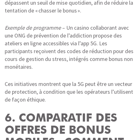
dépassent un seuil de mise quotidien, afin de réduire la
tentation de « chasser le bonus ».
Exemple de programme
– Un casino collaborant avec
une ONG de prévention de l’addiction propose des
ateliers en ligne accessibles via l’app 5G. Les
participants reçoivent des codes de réduction pour des
cours de gestion du stress, intégrés comme bonus non
monétaires.
Ces initiatives montrent que la 5G peut être un vecteur
de protection, à condition que les opérateurs l’utilisent
de façon éthique.
6. COMPARATIF DES
OFFRES DE BONUS