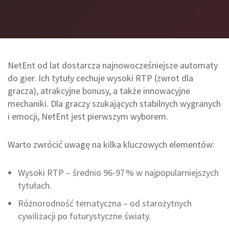
NetEnt od lat dostarcza najnowocześniejsze automaty
do gier. Ich tytuły cechuje wysoki RTP (zwrot dla
gracza), atrakcyjne bonusy, a także innowacyjne
mechaniki. Dla graczy szukających stabilnych wygranych
i emocji, NetEnt jest pierwszym wyborem.
Warto zwrócić uwagę na kilka kluczowych elementów:
Wysoki RTP – średnio 96‑97 % w najpopularniejszych
tytułach.
Różnorodność tematyczna – od starożytnych
cywilizacji po futurystyczne światy.