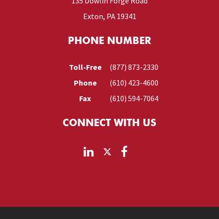
135 Dowlin Forge Road
Exton, PA 19341
PHONE NUMBER
Toll-Free
(877) 873-2330
Phone
(610) 423-4600
Fax
(610) 594-7064
CONNECT WITH US