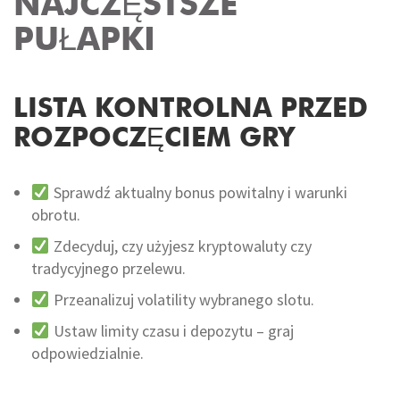
NAJCZĘSTSZE
PUŁAPKI
LISTA KONTROLNA PRZED
ROZPOCZĘCIEM GRY
Sprawdź aktualny bonus powitalny i warunki
obrotu.
Zdecyduj, czy użyjesz kryptowaluty czy
tradycyjnego przelewu.
Przeanalizuj volatility wybranego slotu.
Ustaw limity czasu i depozytu – graj
odpowiedzialnie.