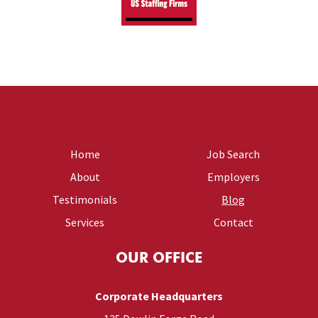
Home
Job Search
About
Employers
Testimonials
Blog
Services
Contact
OUR OFFICE
Corporate Headquarters