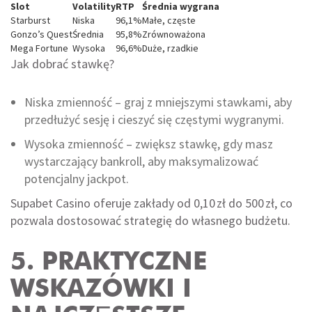
Slot
Volatility
RTP
Średnia wygrana
Starburst
Niska
96,1%
Małe, częste
Gonzo’s Quest
Średnia
95,8%
Zrównoważona
Mega Fortune
Wysoka
96,6%
Duże, rzadkie
Jak dobrać stawkę?
Niska zmienność – graj z mniejszymi stawkami, aby
przedłużyć sesję i cieszyć się częstymi wygranymi.
Wysoka zmienność – zwiększ stawkę, gdy masz
wystarczający bankroll, aby maksymalizować
potencjalny jackpot.
Supabet Casino oferuje zakłady od 0,10 zł do 500 zł, co
pozwala dostosować strategię do własnego budżetu.
5. PRAKTYCZNE
WSKAZÓWKI I