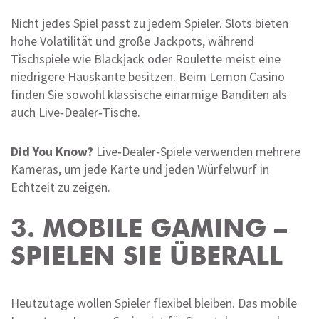
Nicht jedes Spiel passt zu jedem Spieler. Slots bieten
hohe Volatilität und große Jackpots, während
Tischspiele wie Blackjack oder Roulette meist eine
niedrigere Hauskante besitzen. Beim Lemon Casino
finden Sie sowohl klassische einarmige Banditen als
auch Live‑Dealer‑Tische.
Did You Know?
Live‑Dealer‑Spiele verwenden mehrere
Kameras, um jede Karte und jeden Würfelwurf in
Echtzeit zu zeigen.
3. MOBILE GAMING –
SPIELEN SIE ÜBERALL
Heutzutage wollen Spieler flexibel bleiben. Das mobile