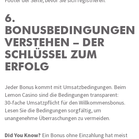
Footer der Seite, bevor Sie sich registrieren.
6.
BONUSBEDINGUNGEN
VERSTEHEN – DER
SCHLÜSSEL ZUM
ERFOLG
Jeder Bonus kommt mit Umsatzbedingungen. Beim
Lemon Casino sind die Bedingungen transparent:
30‑fache Umsatzpflicht für den Willkommensbonus.
Lesen Sie die Bedingungen sorgfältig, um
unangenehme Überraschungen zu vermeiden.
Did You Know?
Ein Bonus ohne Einzahlung hat meist