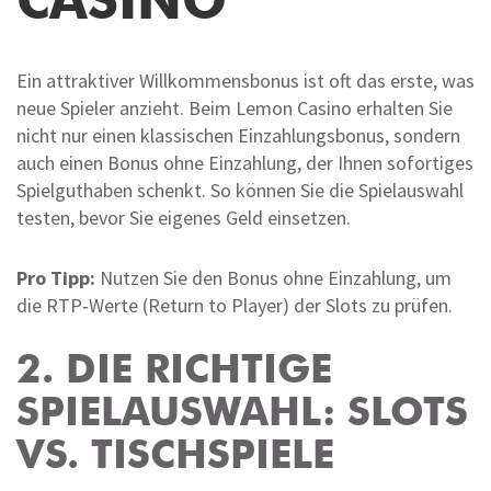
CASINO
Ein attraktiver Willkommensbonus ist oft das erste, was
neue Spieler anzieht. Beim Lemon Casino erhalten Sie
nicht nur einen klassischen Einzahlungsbonus, sondern
auch einen Bonus ohne Einzahlung, der Ihnen sofortiges
Spielguthaben schenkt. So können Sie die Spielauswahl
testen, bevor Sie eigenes Geld einsetzen.
Pro Tipp:
Nutzen Sie den Bonus ohne Einzahlung, um
die RTP‑Werte (Return to Player) der Slots zu prüfen.
2. DIE RICHTIGE
SPIELAUSWAHL: SLOTS
VS. TISCHSPIELE