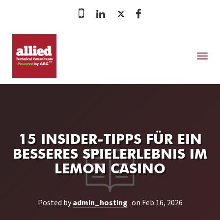
MENU
15 INSIDER‑TIPPS FÜR EIN
BESSERES SPIELERLEBNIS IM
LEMON CASINO
Posted by
admin_hosting
on Feb 16, 2026