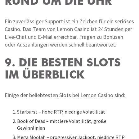
RUND UM DIE UHR
Ein zuverlässiger Support ist ein Zeichen für ein seriöses
Casino. Das Team von Lemon Casino ist 24 Stunden per
Live‑Chat und E‑Mail erreichbar. Fragen zu Bonusen
oder Auszahlungen werden schnell beantwortet.
9. DIE BESTEN SLOTS
IM ÜBERBLICK
Einige der beliebtesten Slots bei Lemon Casino sind:
Starburst – hohe RTP, niedrige Volatilität
Book of Dead – mittlere Volatilität, große
Gewinnlinien
Mega Moolah – progressiver Jackpot, niedrige RTP