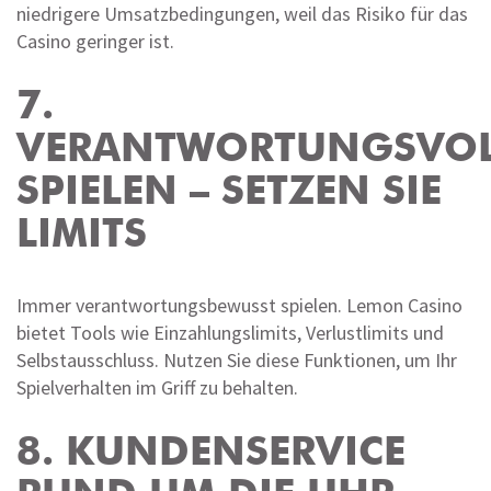
niedrigere Umsatzbedingungen, weil das Risiko für das
Casino geringer ist.
7.
VERANTWORTUNGSVOL
SPIELEN – SETZEN SIE
LIMITS
Immer verantwortungsbewusst spielen. Lemon Casino
bietet Tools wie Einzahlungslimits, Verlustlimits und
Selbstausschluss. Nutzen Sie diese Funktionen, um Ihr
Spielverhalten im Griff zu behalten.
8. KUNDENSERVICE