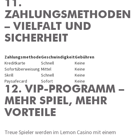
11.
ZAHLUNGSMETHODEN
– VIELFALT UND
SICHERHEIT
Zahlungsmethode
Geschwindigkeit
Gebühren
Kreditkarte
Schnell
Keine
Sofortüberweisung
Mittel
Keine
Skrill
Schnell
Keine
Paysafecard
Sofort
Keine
12. VIP‑PROGRAMM –
MEHR SPIEL, MEHR
VORTEILE
Treue Spieler werden im Lemon Casino mit einem