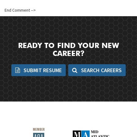
End Comment -->
READY TO FIND YOUR NEW
CAREER?
SUBMIT RESUME
SEARCH CAREERS