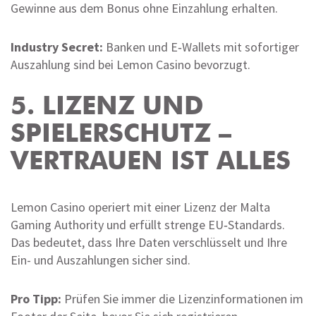
Gewinne aus dem Bonus ohne Einzahlung erhalten.
Industry Secret:
Banken und E‑Wallets mit sofortiger
Auszahlung sind bei Lemon Casino bevorzugt.
5. LIZENZ UND
SPIELERSCHUTZ –
VERTRAUEN IST ALLES
Lemon Casino operiert mit einer Lizenz der Malta
Gaming Authority und erfüllt strenge EU‑Standards.
Das bedeutet, dass Ihre Daten verschlüsselt und Ihre
Ein- und Auszahlungen sicher sind.
Pro Tipp:
Prüfen Sie immer die Lizenzinformationen im