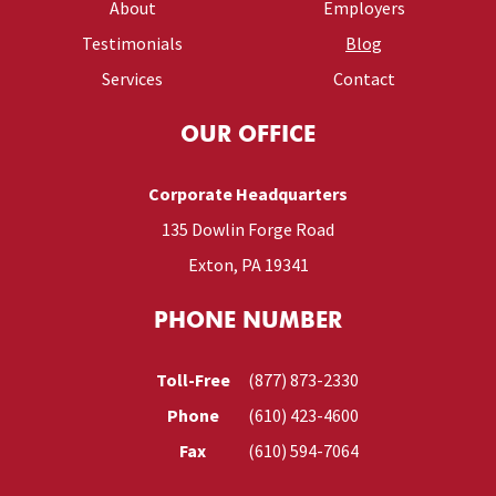
About
Employers
Testimonials
Blog
Services
Contact
OUR OFFICE
Corporate Headquarters
135 Dowlin Forge Road
Exton, PA 19341
PHONE NUMBER
Toll-Free
(877) 873-2330
Phone
(610) 423-4600
Fax
(610) 594-7064