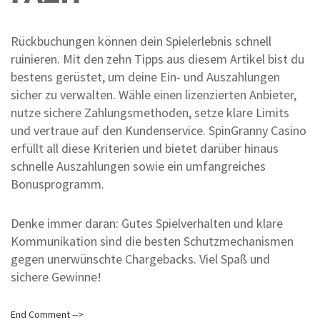
Rückbuchungen können dein Spielerlebnis schnell
ruinieren. Mit den zehn Tipps aus diesem Artikel bist du
bestens gerüstet, um deine Ein- und Auszahlungen
sicher zu verwalten. Wähle einen lizenzierten Anbieter,
nutze sichere Zahlungsmethoden, setze klare Limits
und vertraue auf den Kundenservice. SpinGranny Casino
erfüllt all diese Kriterien und bietet darüber hinaus
schnelle Auszahlungen sowie ein umfangreiches
Bonusprogramm.
Denke immer daran: Gutes Spielverhalten und klare
Kommunikation sind die besten Schutzmechanismen
gegen unerwünschte Chargebacks. Viel Spaß und
sichere Gewinne!
End Comment -->