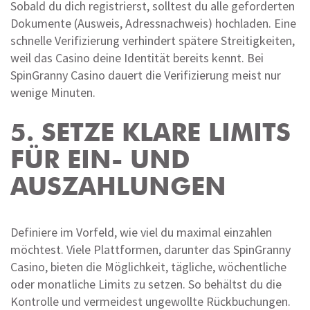
Sobald du dich registrierst, solltest du alle geforderten
Dokumente (Ausweis, Adressnachweis) hochladen. Eine
schnelle Verifizierung verhindert spätere Streitigkeiten,
weil das Casino deine Identität bereits kennt. Bei
SpinGranny Casino dauert die Verifizierung meist nur
wenige Minuten.
5. SETZE KLARE LIMITS
FÜR EIN- UND
AUSZAHLUNGEN
Definiere im Vorfeld, wie viel du maximal einzahlen
möchtest. Viele Plattformen, darunter das SpinGranny
Casino, bieten die Möglichkeit, tägliche, wöchentliche
oder monatliche Limits zu setzen. So behältst du die
Kontrolle und vermeidest ungewollte Rückbuchungen.