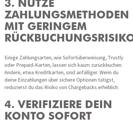
3. NUTZE
ZAHLUNGSMETHODEN
MIT GERINGEM
RÜCKBUCHUNGSRISIK
Einige Zahlungsarten, wie Sofortüberweisung, Trustly
oder Prepaid‑Karten, lassen sich kaum zurückbuchen.
Andere, etwa Kreditkarten, sind anfälliger. Wenn du
deine Einzahlungen über sichere Optionen tätigst,
reduzierst du das Risiko von Chargebacks erheblich.
4. VERIFIZIERE DEIN
KONTO SOFORT