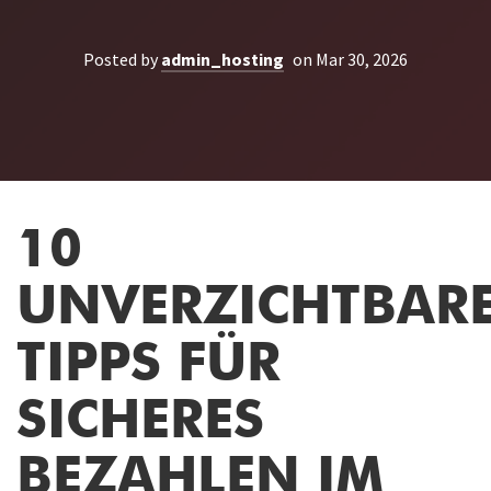
Posted by
admin_hosting
on Mar 30, 2026
10
UNVERZICHTBAR
TIPPS FÜR
SICHERES
BEZAHLEN IM