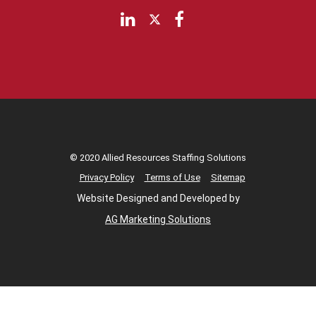
© 2020 Allied Resources Staffing Solutions
Privacy Policy
Terms of Use
Sitemap
Website Designed and Developed by
AG Marketing Solutions